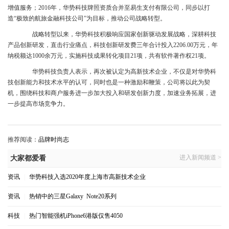
增值服务
；
2016年，华势科技牌照资质合并至易生支付有限公司，同步以打
造“极致的航旅金融科技公司”为目标，推动公司战略转型。
战略转型以来，华势科技积极响应国家创新驱动发展战略，深耕科技
产品创新研发，直击行业痛点，
科技创新研发费三年合计投入
2206.00万元，
年
纳税额达
1000
余万
元，
实施科技成果转化项目
21项，共有软件著作权21项。
华势科技负责人表示，再次被认定为高新技术企业，不仅是对华势科
技创新能力和技术水平的认可，同时也是一种激励和鞭策，公司将以此为契
机，围绕科技和商户服务进一步加大投入和研发创新力度，加速业务拓展，进
一步提高市场竞争力。
推荐阅读：
品牌时尚志
进入新闻频道 >
大家都爱看
资讯
|
华势科技入选2020年度上海市高新技术企业
资讯
|
热销中的三星Galaxy Note20系列
科技
|
热门智能强机iPhone6港版仅售4050