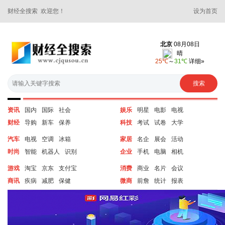
财经全搜索 欢迎您！
设为首页
资讯
国内
国际
社会
娱乐
明星
电影
电视
财经
导购
新车
保养
科技
考试
试卷
大学
汽车
电视
空调
冰箱
家居
名企
展会
活动
时尚
智能
机器人
识别
企业
手机
电脑
相机
游戏
淘宝
京东
支付宝
消费
商业
名片
会议
商讯
疾病
减肥
保健
微商
前詹
统计
报表