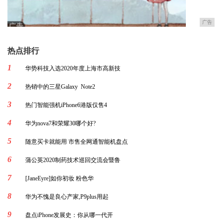
广告
热点排行
1
华势科技入选2020年度上海市高新技
2
热销中的三星Galaxy Note2
3
热门智能强机iPhone6港版仅售4
4
华为nova7和荣耀30哪个好?
5
随意买卡就能用 市售全网通智能机盘点
6
蒲公英2020制药技术巡回交流会暨鲁
7
[JaneEyre]如你初妆 粉色华
8
华为不愧是良心产家,P9plus用起
9
盘点iPhone发展史：你从哪一代开