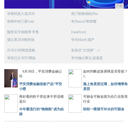
广告
华势科技入选2020
热门智能强机iPho
热销中的三星Gala
华为nova7和荣耀
随意买卡就能用 市售
[JaneEyre]
蒲公英2020制药技
华为MateS:国产
ZUKZ1官网现货购
实体店“大洗牌”，e
等待已久!HTC两款
华为独占两元,诺基亚
6月30日，平安消费金融公
如何判断皮肤屏障是否受损？
司
1、
平安消费金融首款产品“平安
脸上角质层过薄，如何增厚角
小橙
质层
再好看的鞋子穿起来不舒适都
可丽金可丽金因为自己在医美
是白
行业
今年最流行的“晚晚鞋”成为姑
轻轻一喷就可补水的可丽金
娘