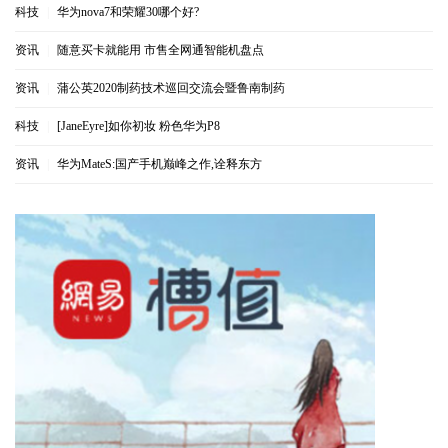
科技
|
华为nova7和荣耀30哪个好?
资讯
|
随意买卡就能用 市售全网通智能机盘点
资讯
|
蒲公英2020制药技术巡回交流会暨鲁南制药
科技
|
[JaneEyre]如你初妆 粉色华为P8
资讯
|
华为MateS:国产手机巅峰之作,诠释东方