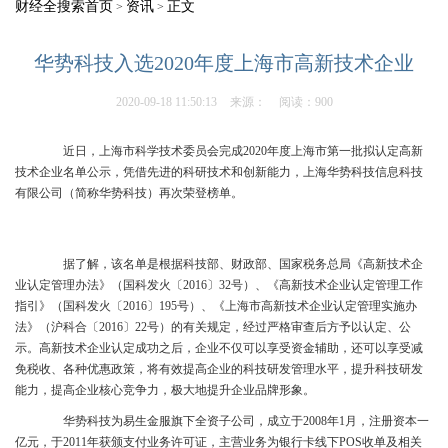
财经全搜索首页
资讯
正文
>
>
华势科技入选2020年度上海市高新技术企业
2020-09-18 11:50:13
来源：
阅读：900
近日，上海市科学技术委员会
完成2020
年度上海市第一批
拟
认定高新
技术企业名单
公示
，
凭借先进的科研技术和创新能力，上海华势科技信息科技
有限公司（简称华势科技）再次荣登榜单。
据了解，该名单是根据科技部、财政部、国家税务总局《高新技术企
业认定管理办法》（国科发火〔
2016〕32号）、《高新技术企业认定管理工作
指引》（国科发火〔2016〕195号）、《上海市高新技术企业认定管理实施办
法》（沪科合〔2016〕22号）的有关规定，经过严格审查后方予以认定、公
示。高新技术企业认定成功之后，企业不仅可以享受资金辅助，还可以享受减
免税收、各种优惠政策，将有效提高企业的科技研发管理水平，提升科技研发
能力，提高企业核心竞争力，极大地提升企业品牌形象。
华势科技为易生金服旗下全资子公司，
成立于
2008年1月，注册资本一
亿元
，于
2011年获颁支付业务许可证，
主营业务为银行卡线下
POS收单及相关