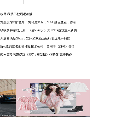
杨幂:我从不把眉毛画满！
黄黑皮“踩雷”色号：阿玛尼太粉，MAC显色度差，香奈
吸收多种游戏元素，《密不可分》为JRPG游戏注入新的
开发者谈新Xbox：实际游戏画面运行表现几乎翻倍
Epic收购知名面部捕捉技术公司，曾用于《战神》等名
90岁高龄老奶奶玩《FF7：重制版》体验版 完美操作