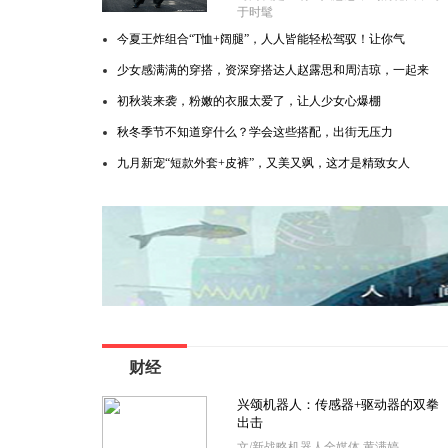
于时髦
今夏王炸组合“T恤+阔腿”，人人皆能轻松驾驭！让你气
少女感满满的穿搭，资深穿搭达人赵露思和周洁琼，一起来
初秋装来袭，粉嫩的衣服太爱了，让人少女心爆棚
秋冬季节不知道穿什么？学会这些搭配，出街无压力
九月新宠“短款外套+皮裤”，又美又飒，这才是精致女人
财经
兴颂机器人：传感器+驱动器的双拳
出击
文/新战略机器人全媒体 黄满婷