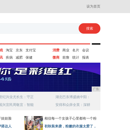
设为首页
戏
淘宝
京东
支付宝
消费
商业
名片
会议
讯
疾病
减肥
保健
微商
前詹
统计
报表
广告
世纪兴业尤长生：守正
湖北巴东博盛姚中阳：
国兴宜民周敬宜：智能
安得和众薛全英：深耕
于娃娃脸
相信每一个女孩子心里都有一个粉
穿搭达人
初秋装来袭，粉嫩的衣服太爱了，