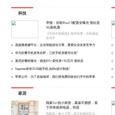
科技
早报：谷歌Pixel 5配置全曝光 努比亚
5G新机通
【手机中国新闻】每年秋季，谷歌都会
在召开
鼎捷雅典娜平台：企业智能进化引擎，重塑企业未来竞争力
华为折叠手机发售在即，三折手机竟横空出世!
索尼折叠机曝光：骁龙855+柔性屏+5G芯片 新机皇
Supreme发布3G功能手机 由Blu设计制造!
苹果公司：为了造福地球，我们将免费回收你们手中的苹果
家居
我家3㎡的小厨房，紧凑不拥挤，装
下所有厨房电器，邻居
我家是一套小户型，房子的面积不大，