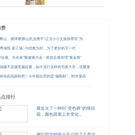
消费
辉山、观球赛|辉山乳业携手“辽沈小小文旅推荐官”为
秀城投·星汇城 | 与优教为邻，为了更好的下一代
控近视、兴未来”眼健康大会：抢抓近视管理“黄金期”
绒服不是越贵越好看，如今流行这样的毛呢大衣，优雅显
掉你的高跟鞋吧！今年都在穿的是“穆勒鞋”，时尚显高
热点排行
最近火了一种叫“变色裤”的情侣
装，颜色跟着上衣变化，
被打回农村的小马云找了个美女