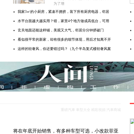
为了增
我家3㎡的小厨房，紧凑不拥挤，装下所有厨房电器，邻居
水平台面越大越实用？错，家里4个地方做成高低台，可用
玄关地面还能这样铺，美观又大气，邻居分分钟挤破门
看似很平常的新家，却有很多的细节体现，用后才知离不开
这样的轻奢风，你还要错过吗？（九个半岛复式楼轻奢风案
重磅汽車
車型大全
精彩視頻
汽車商城
将在年底开始销售，有多种车型可选，小改款菲亚