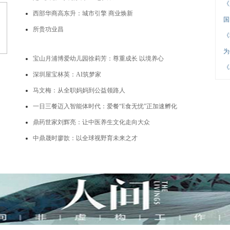
《
西部华商高东升：城市引擎 商业焕新
国
所贵功业昌
《
为
宝山月浦博爱幼儿园徐莉芳：尊重成长 以境养心
《
深圳屋宝林英：AI筑梦家
马文梅：从全职妈妈到公益领路人
一日三餐迈入智能体时代：爱餐“E食无忧”正加速孵化
鼎药世家刘辉亮：让中医养生文化走向大众
中鼎晟时廖歆：以全球视野育未来之才