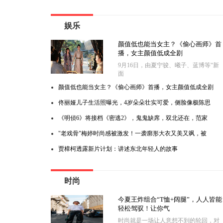
娱乐
颜值低也能当女主？《偷心画师》首
播，女主颜值低成全剧
9月16日，由夏宁骏、曦子、蓝博等“新
面
颜值低也能当女主？《偷心画师》首播，女主颜值低成全剧
佟丽娅儿子生活照曝光，4岁朵朵壮实可爱，侧脸像极陈思
《明侦6》将接档《密逃2》，鬼鬼缺席，双北还在，范家
"老戏骨"梅婷时尚感被激发！一袭廓形大衣又美又飒，被
贾樟柯透露新片计划：讲述东北年轻人的故事
时尚
今夏王炸组合“T恤+阔腿”，人人皆能
轻松驾驭！让你气
时尚就是一场让人意想不到的轮回，对