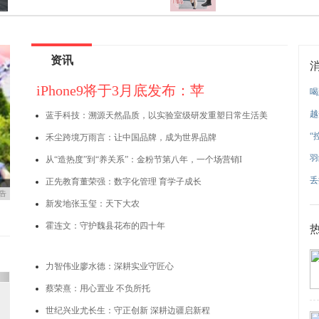
资讯
iPhone9将于3月底发布：苹
喝
越
蓝手科技：溯源天然晶质，以实验室级研发重塑日常生活美
“
禾尘跨境万雨言：让中国品牌，成为世界品牌
羽
从“造热度”到“养关系”：金粉节第八年，一个场营销I
丢
正先教育董荣强：数字化管理 育学子成长
告
新发地张玉玺：天下大农
霍连文：守护魏县花布的四十年
力智伟业廖水德：深耕实业守匠心
xt
蔡荣熹：用心置业 不负所托
世纪兴业尤长生：守正创新 深耕边疆启新程