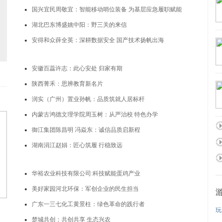
国兴宜民周敬宜：智能移动哨位装备 为基层应急履职赋能
湖北巴东博盛姚中阳：野三关的来信
安得和众薛全英：深耕数据安全 国产技术扬帆出海
安徽百蕊许志：此心安处 归家有期
陕西菁禾：思辨教育新名片
润实（广州）置业孙帆：品质筑就人居标杆
内蒙古鸿德文理学院周玉树：从严治校 特色办学
御江集团陈昌明 冯焱东：诚信品质启新程
湖南涓江赵娟：匠心筑履 行稳致远
华裕农业科技有限公司:科技赋能蛋鸡产业
美好家园河北环保：军创企业的民生担当
广东一三七化工黄景柱：绿色革命的践行者
玩
楚城共创：共创共享 生态兴农