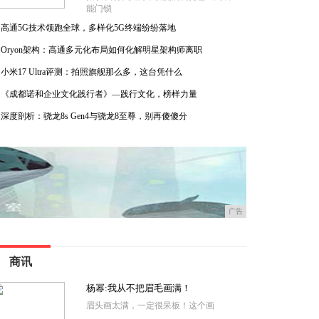
能门锁
高通5G技术领跑全球，多样化5G终端纷纷落地
Oryon架构：高通多元化布局如何化解明星架构师离职
小米17 Ultra评测：拍照旗舰那么多，这台凭什么
《成都诺和企业文化践行者》—践行文化，榜样力量
深度剖析：骁龙8s Gen4与骁龙8至尊，别再傻傻分
广告
商讯
杨幂:我从不把眉毛画满！
眉头画太满，一定很呆板！这个画