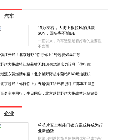
汽车
15万左右，大街上很拉风的几款
SUV，回头率不输BB
一直以来，汽车造型是否好看的重要性
不言而
镇江开野！北京越野 “你行你上” 野超赛燃爆江苏
野超大挑战镇江站获赞无数BJ40燃油实力诠释「你行你
潮流东莞燃情冬至！北京越野野超东莞站BJ40燃油硬核
北京越野「你行你上」野超镇江站开赛 携手江苏车主肆意
百名车主同行，生日同庆，北京越野野超大挑战兰州站完美
企业
单芯片安全智能门锁方案或将成为行
业新趋势
指纹识别以其简单便捷的优势已成为智