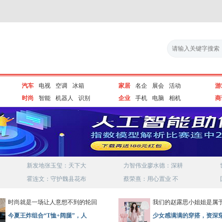
汽车
电视
空调
冰箱
家居
名企
展会
活动
游
时尚
智能
机器人
识别
企业
手机
电脑
相机
商
新发地张玉玺：天下大
力智伟业廖水德：深耕
霍连文：守护魏县花布
蔡荣熹：用心置业 不
时尚就是一场让人意想不到的轮回
我们的赵露思小姐姐是属
今夏王炸组合“T恤+阔腿”，人
少女感满满的穿搭，资深