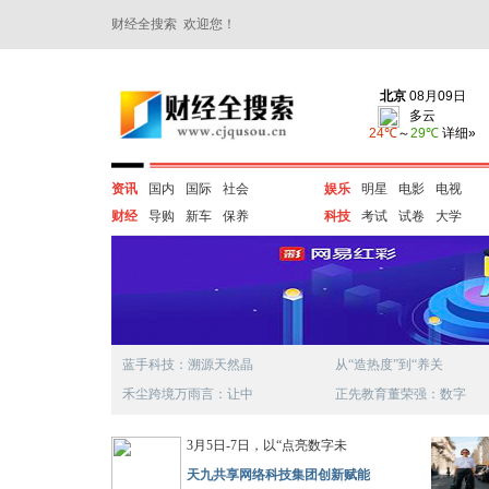
财经全搜索 欢迎您！
资讯
国内
国际
社会
娱乐
明星
电影
电视
财经
导购
新车
保养
科技
考试
试卷
大学
蓝手科技：溯源天然晶
从“造热度”到“养关
禾尘跨境万雨言：让中
正先教育董荣强：数字
3月5日-7日，以“点亮数字未
天九共享网络科技集团创新赋能