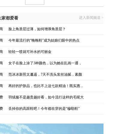
进入新闻频道 >
大家都爱看
商
|
脸上角质层过薄，如何增厚角质层？
商
|
今年最流行的“晚晚鞋”成为姑娘们眼中的热点
商
|
轻轻一喷就可补水的可丽金
商
|
女子在脸上涂了3种颜色，以为她在乱画一通，
商
|
范冰冰新照太邋遢，7天不洗头发丝油腻，素颜
商
|
再好的护肤品，也比不上这七款精油！既实惠，
费
|
羽绒服不是越贵越好看，如今流行这样的毛呢大
费
|
丢掉你的高跟鞋吧！今年都在穿的是“穆勒鞋”