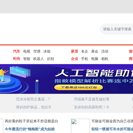
汽车
电视
空调
冰箱
家居
名企
展会
活动
游
时尚
智能
机器人
识别
企业
手机
电脑
相机
商
范冰冰新照太邋遢，7
羽绒服不是越贵越好看
再好的护肤品，也比不
丢掉你的高跟鞋吧！今
再好看的鞋子穿起来不舒适都是白
可丽金可丽金因为自己在
今年最流行的“晚晚鞋”成为姑娘
轻轻一喷就可补水的可丽