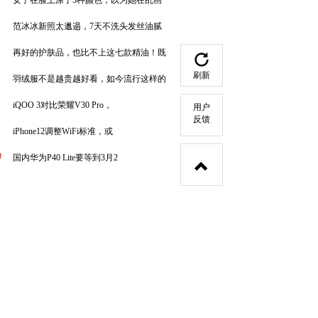
女子在脸上涂了3种颜色，以为她在乱画
范冰冰新照太邋遢，7天不洗头发丝油腻
再好的护肤品，也比不上这七款精油！既
刷新
羽绒服不是越贵越好看，如今流行这样的
iQOO 3对比荣耀V30 Pro，
用户
反馈
iPhone12调整WiFi标准，或
0
国内华为P40 Lite要等到3月2