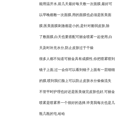
能用温开水,前几天最好每天敷一次面膜,最好可
以早晚都敷一次面膜,用的面膜也必须是医美面
膜,医美面膜刺激都是小的,是针对脆弱皮肤,除
了敷面膜,白天也要搭配可丽金喷雾一起使用,白
天及时补充水分,防止皮肤过于干燥
很多人都不知道可丽金具有成膜性,你把喷雾喷到
镜子上面,过一会你可以看到镜子上面有一层细细
的膜,喷到我们脸上可以防止皮肤水分偷偷流失
不管平时护理也好还是医美做完皮肤也好,可丽金
喷雾是喷雾界一个很好的选择,毕竟我每次也是几
瓶几瓶的屯,哈哈