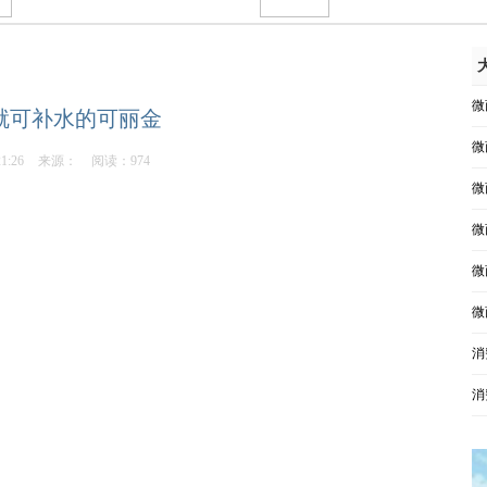
微
就可补水的可丽金
微
21:26
来源：
阅读：974
微
微
微
微
消
消