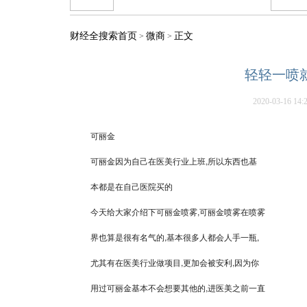
财经全搜索首页
微商
正文
>
>
轻轻一喷
2020-03-16 14:
可丽金
可丽金因为自己在医美行业上班,所以东西也基
本都是在自己医院买的
今天给大家介绍下可丽金喷雾,可丽金喷雾在喷雾
界也算是很有名气的,基本很多人都会人手一瓶,
尤其有在医美行业做项目,更加会被安利,因为你
用过可丽金基本不会想要其他的,进医美之前一直