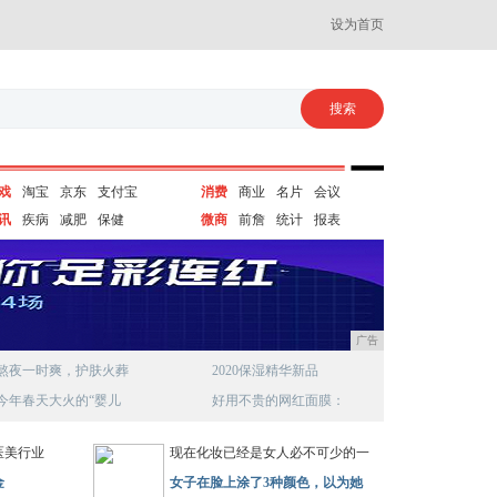
设为首页
戏
淘宝
京东
支付宝
消费
商业
名片
会议
讯
疾病
减肥
保健
微商
前詹
统计
报表
广告
熬夜一时爽，护肤火葬
2020保湿精华新品
今年春天大火的“婴儿
好用不贵的网红面膜：
医美行业
现在化妆已经是女人必不可少的一
金
女子在脸上涂了3种颜色，以为她