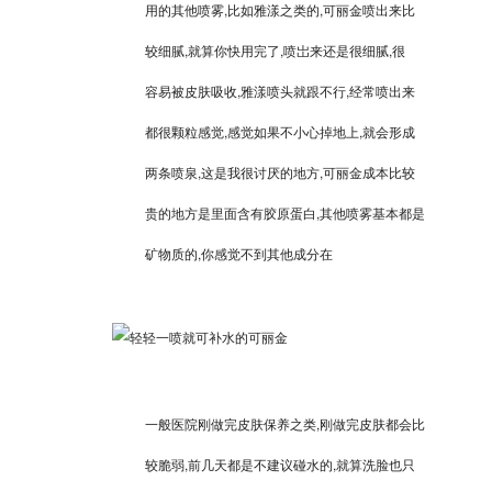
用的其他喷雾,比如雅漾之类的,可丽金喷出来比
较细腻,就算你快用完了,喷岀来还是很细腻,很
容易被皮肤吸收,雅漾喷头就跟不行,经常喷出来
都很颗粒感觉,感觉如果不小心掉地上,就会形成
两条喷泉,这是我很讨厌的地方,可丽金成本比较
贵的地方是里面含有胶原蛋白,其他喷雾基本都是
矿物质的,你感觉不到其他成分在
一般医院刚做完皮肤保养之类,刚做完皮肤都会比
较脆弱,前几天都是不建议碰水的,就算洗脸也只