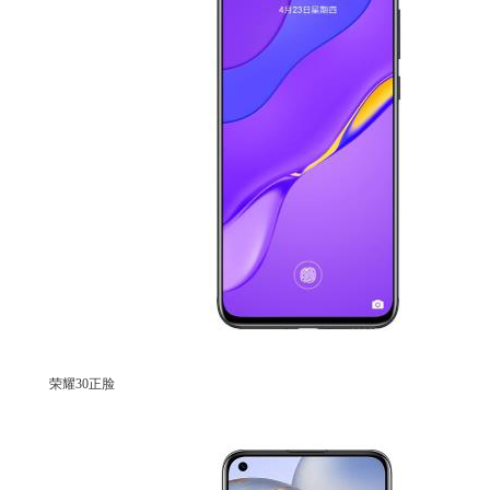
荣耀30正脸