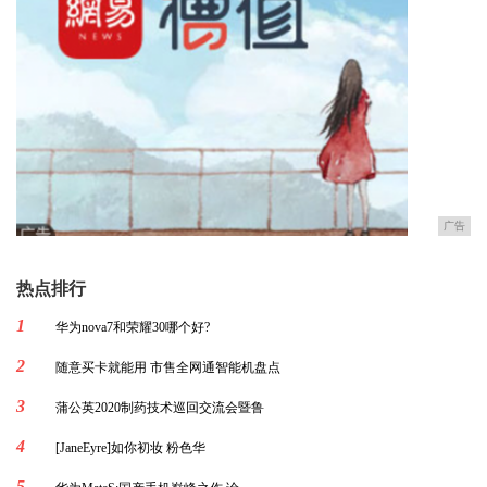
广告
热点排行
1
华为nova7和荣耀30哪个好?
2
随意买卡就能用 市售全网通智能机盘点
3
蒲公英2020制药技术巡回交流会暨鲁
4
[JaneEyre]如你初妆 粉色华
5