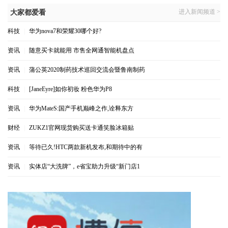
进入新闻频道 >
大家都爱看
科技
|
华为nova7和荣耀30哪个好?
资讯
|
随意买卡就能用 市售全网通智能机盘点
资讯
|
蒲公英2020制药技术巡回交流会暨鲁南制药
科技
|
[JaneEyre]如你初妆 粉色华为P8
资讯
|
华为MateS:国产手机巅峰之作,诠释东方
财经
|
ZUKZ1官网现货购买送卡通笑脸冰箱贴
资讯
|
等待已久!HTC两款新机发布,和期待中的有
资讯
|
实体店“大洗牌”，e省宝助力升级“新门店1