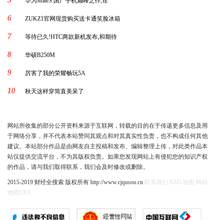
华为MateS:国产手机巅峰之作,诠
6
ZUKZ1官网现货购买送卡通笑脸冰箱
7
等待已久!HTC两款新机发布,和期待
8
华硕B250M
9
厉害了我的荣耀畅玩5A
10
秋天这样穿简直美呆了
网站所收集的部分公开资料来源于互联网，转载的目的在于传递更多信息及用
于网络分享，并不代表本站赞同其观点和对其真实性负责，也不构成任何其他
建议。本站部分作品是由网友自主投稿和发布、编辑整理上传，对此类作品本
站仅提供交流平台，不为其版权负责。如果您发现网站上有侵犯您的知识产权
的作品，请与我们取得联系，我们会及时修改或删除。
2015-2019 财经全搜索 版权所有 http://www.cjqusou.cn
联系我们
XML地图
网站
地图
TXT