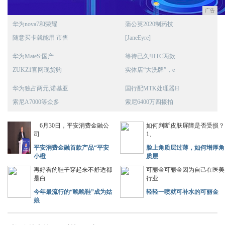
广告
华为nova7和荣耀
蒲公英2020制药技
随意买卡就能用 市售
[JaneEyre]
华为MateS:国产
等待已久!HTC两款
ZUKZ1官网现货购
实体店“大洗牌”，e
华为独占两元,诺基亚
国行配MTK处理器H
索尼A7000等众多
索尼6400万四摄拍
6月30日，平安消费金融公
如何判断皮肤屏障是否受损？
司
1、
平安消费金融首款产品“平安
脸上角质层过薄，如何增厚角
小橙
质层
再好看的鞋子穿起来不舒适都
可丽金可丽金因为自己在医美
是白
行业
今年最流行的“晚晚鞋”成为姑
轻轻一喷就可补水的可丽金
娘