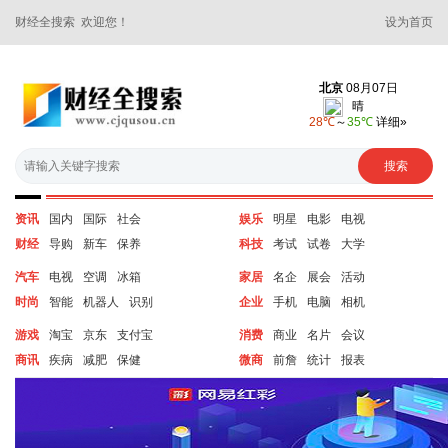
财经全搜索 欢迎您！
设为首页
资讯
国内
国际
社会
娱乐
明星
电影
电视
财经
导购
新车
保养
科技
考试
试卷
大学
汽车
电视
空调
冰箱
家居
名企
展会
活动
时尚
智能
机器人
识别
企业
手机
电脑
相机
游戏
淘宝
京东
支付宝
消费
商业
名片
会议
商讯
疾病
减肥
保健
微商
前詹
统计
报表