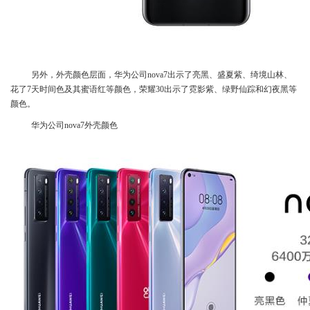
另外，外壳颜色层面，华为公司nova7出示了亮黑、盛夏紫、绮境山林、
花了7天时间色及其蜜语红等颜色，荣耀30出示了霓影紫、绿野仙踪和幻夜黑等
颜色。
华为公司nova7外壳颜色