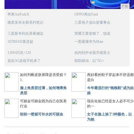
广告
苹果AirPodsX
OPPO再出Find
微星发布全新系列笔记
三星电子选出新董事会
三星新专利在屏幕侧边
荣耀又要发狠了，锐龙
16TBSSD塞进超
一图看懂华为Mate
120W闪充+120
由内到外全面升级富士
首款5G游戏手机来了
邵阳移动：以“5G+
如何判断皮肤屏障是否受损？
再好看的鞋子穿起来不舒适都
1、
是白
脸上角质层过薄，如何增厚角
今年最流行的“晚晚鞋”成为姑
质层
娘
可丽金可丽金因为自己在医美
现在化妆已经是女人必不可少
行业
的一
轻轻一喷就可补水的可丽金
女子在脸上涂了3种颜色，以
为她