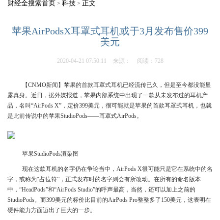
财经全搜索首页
科技
正文
>
>
苹果AirPodsX耳罩式耳机或于3月发布售价399
美元
2020-04-21 07:50:11
来源：
阅读：728
【CNMO新闻】苹果的首款耳罩式耳机已经流传已久，但是至今都没能显
露真身。近日，据外媒报道，苹果内部系统中出现了一款从未发布过的耳机产
品，名叫“AirPods X”，定价399美元，很可能就是苹果的首款耳罩式耳机，也就
是此前传说中的苹果StudioPods——耳罩式AirPods。
苹果StudioPods渲染图
现在这款耳机的名字仍在争论当中，AirPods X很可能只是它在系统中的名
字，或称为“占位符”，正式发布时的名字则会有所改动。在所有的命名版本
中，“HeadPods”和“AirPods Studio”的呼声最高，当然，还可以加上之前的
StudioPods。而399美元的标价比目前的AirPods Pro整整多了150美元，这表明在
硬件能力方面迈出了巨大的一步。