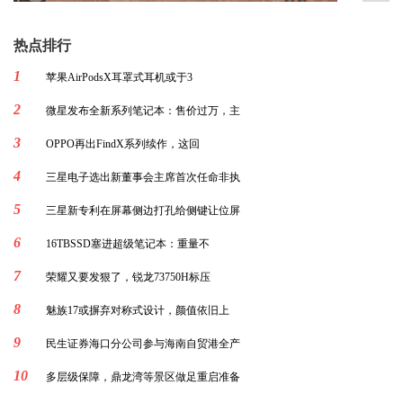
热点排行
1
苹果AirPodsX耳罩式耳机或于3
2
微星发布全新系列笔记本：售价过万，主
3
OPPO再出FindX系列续作，这回
4
三星电子选出新董事会主席首次任命非执
5
三星新专利在屏幕侧边打孔给侧键让位屏
6
16TBSSD塞进超级笔记本：重量不
7
荣耀又要发狠了，锐龙73750H标压
8
魅族17或摒弃对称式设计，颜值依旧上
9
民生证券海口分公司参与海南自贸港全产
10
多层级保障，鼎龙湾等景区做足重启准备