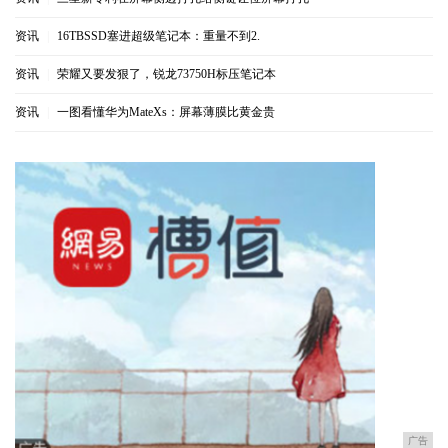
资讯
|
16TBSSD塞进超级笔记本：重量不到2.
资讯
|
荣耀又要发狠了，锐龙73750H标压笔记本
资讯
|
一图看懂华为MateXs：屏幕薄膜比黄金贵
广告