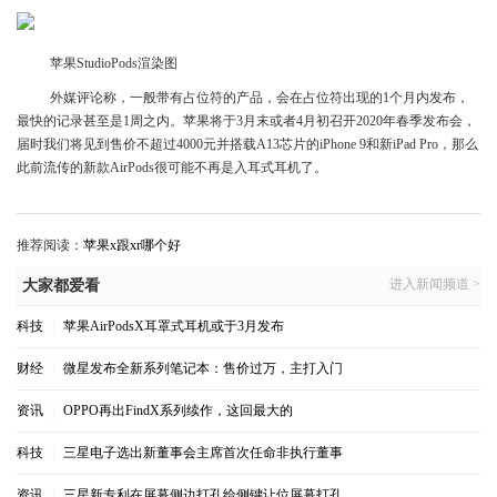
苹果StudioPods渲染图
外媒评论称，一般带有占位符的产品，会在占位符出现的1个月内发布，
最快的记录甚至是1周之内。苹果将于3月末或者4月初召开2020年春季发布会，
届时我们将见到售价不超过4000元并搭载A13芯片的iPhone 9和新iPad Pro，那么
此前流传的新款AirPods很可能不再是入耳式耳机了。
推荐阅读：
苹果x跟xr哪个好
进入新闻频道 >
大家都爱看
科技
|
苹果AirPodsX耳罩式耳机或于3月发布
财经
|
微星发布全新系列笔记本：售价过万，主打入门
资讯
|
OPPO再出FindX系列续作，这回最大的
科技
|
三星电子选出新董事会主席首次任命非执行董事
资讯
|
三星新专利在屏幕侧边打孔给侧键让位屏幕打孔