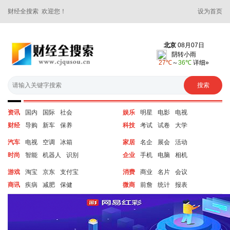
财经全搜索 欢迎您！
设为首页
资讯
国内
国际
社会
娱乐
明星
电影
电视
财经
导购
新车
保养
科技
考试
试卷
大学
汽车
电视
空调
冰箱
家居
名企
展会
活动
时尚
智能
机器人
识别
企业
手机
电脑
相机
游戏
淘宝
京东
支付宝
消费
商业
名片
会议
商讯
疾病
减肥
保健
微商
前詹
统计
报表