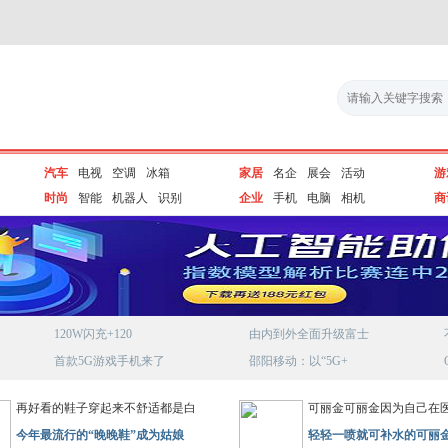
汽车
电视
空调
冰箱
家居
名企
展会
活动
游
时尚
智能
机器人
识别
企业
手机
电脑
相机
商
120W闪充+120
由内到外全面升级富士
首款5G游戏手机来了
邵阳移动：以“5G+
再好看的鞋子穿起来不舒适都是白
可丽金可丽金因为自己在
今年最流行的“晚晚鞋”成为姑娘
轻轻一喷就可补水的可丽