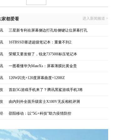
进入新闻频道 >
大家都爱看
讯
|
三星新专利在屏幕侧边打孔给侧键让位屏幕打孔
讯
|
16TBSSD塞进超级笔记本：重量不到2.
讯
|
荣耀又要发狠了，锐龙73750H标压笔记本
讯
|
一图看懂华为MateXs：屏幕薄膜比黄金贵
讯
|
120W闪充+120度屏幕曲度+120HZ
技
|
首款5G游戏手机来了？腾讯黑鲨游戏手机3将
技
|
由内到外全面升级富士X100V无反相机评测
经
|
邵阳移动：以“5G+科技”助力疫情防控