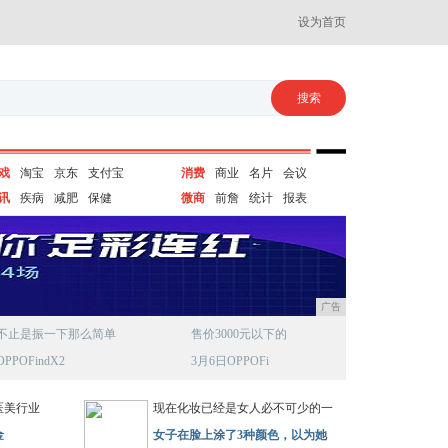
设为首页
戏
淘宝
京东
支付宝
消费
商业
名片
会议
讯
疾病
减肥
保健
微商
前詹
统计
报表
广告
不止是振一下那么简单
售价3000元以下的
OPPOFindX2
3月6日OPPOFi
医美行业
现在化妆已经是女人必不可少的一
金
女子在脸上涂了3种颜色，以为她