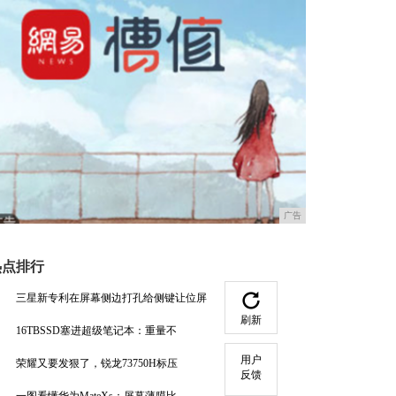
广告
热点排行
三星新专利在屏幕侧边打孔给侧键让位屏
刷新
16TBSSD塞进超级笔记本：重量不
用户
荣耀又要发狠了，锐龙73750H标压
反馈