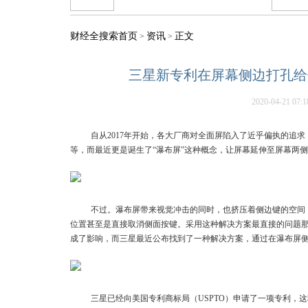
财经全搜索首页
资讯
正文
>
>
三星新专利在屏幕侧边打孔给
2020-04-21 07:1
自从2017年开始，各大厂商对全面屏陷入了近乎偏执的追
等，而最近更是诞生了“瀑布屏”这种概念，让屏幕延伸至屏幕两
不过。瀑布屏带来视觉冲击的同时，也挤压着侧边键的空间
位置甚至是直接取消侧面按键。采用这种解决方案最直接的问题那
成了影响，而三星最近公布找到了一种解决方案，通过在瀑布屏
三星已经向美国专利商标局（USPTO）申请了一项专利，