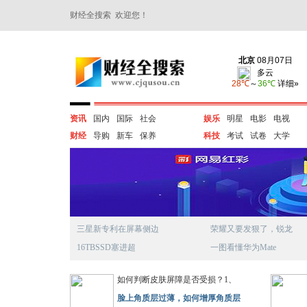
财经全搜索 欢迎您！
资讯
国内
国际
社会
娱乐
明星
电影
电视
财经
导购
新车
保养
科技
考试
试卷
大学
三星新专利在屏幕侧边
荣耀又要发狠了，锐龙
16TBSSD塞进超
一图看懂华为Mate
如何判断皮肤屏障是否受损？1、
脸上角质层过薄，如何增厚角质层