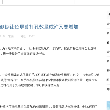
资
侧键让位屏幕打孔数量或许又要增加
资
8:59
来源：
阅读：1547
资
求，为了追求高屏占比，相继推出刘海屏、水滴屏、挖孔屏甚至升降全面屏等
资
侧，进一步提升了全面屏的视觉体验。
资
科
，一些采用瀑布式屏幕的手机不得不减少侧边键采用压力触控、下移物理按键
科
就是“盲操作”，当手机在黑暗或者口袋中很难快速找到按键位置，对操作造
侧边打孔用于安装物理按键，即可解决这些问题。
财
这种技术可能使三星在瀑布屏的侧面挖孔，使其能容纳物理按键。侧边屏幕打