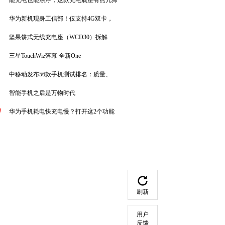
能充电也能漂浮，这款充电底座有点儿帅
华为新机现身工信部！仅支持4G双卡，
坚果饼式无线充电座（WCD30）拆解
三星TouchWiz落幕 全新One
中移动发布56款手机测试排名：质量、
智能手机之后是万物时代
0
华为手机耗电快充电慢？打开这2个功能
刷新
用户
反馈