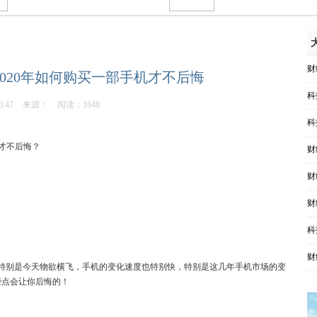
财
2020年如何购买一部手机才不后悔
科
6:47
来源：
阅读：1648
科
才不后悔？
财
财
财
科
财
特别是今天物欲横飞，手机的变化速度也特别快，特别是这几年手机市场的变
些点会让你后悔的！