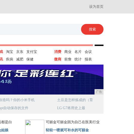
设为首页
戏
淘宝
京东
支付宝
消费
商业
名片
会议
讯
疾病
减肥
保健
微商
前詹
统计
报表
广告
你造吗？你的小米手机
土豆是怎样炼成的（育
ppt自动保存的文件
LG G7将用史上最
适都是白
可丽金可丽金因为自己在医美行业
为姑娘
轻轻一喷就可补水的可丽金