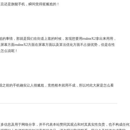
而且还是旗舰手机，瞬间觉得挺尴尬的！
事情，那就是我们在街道上逛的时候，发现想要用realmeX2拿出来用用，
幕方面realmeX2方面在屏幕方面以及算法优化方面不占据优势，但是在性
又怎么说呢！
现之前的手机确实让人很尴尬，竟然根本就用不成，所以对此大家是怎么看
更多信息及用于网络分享，并不代表本站赞同其观点和对其真实性负责，也不构成任何