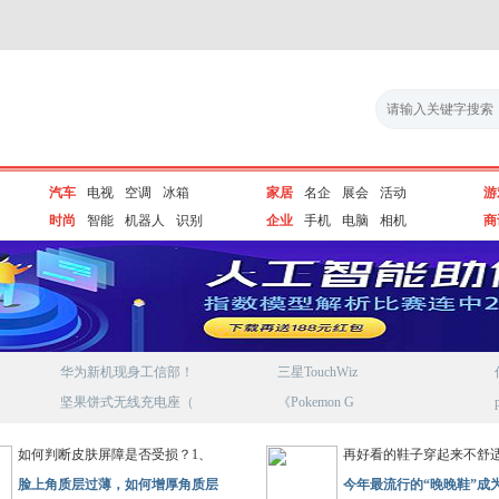
汽车
电视
空调
冰箱
家居
名企
展会
活动
游
时尚
智能
机器人
识别
企业
手机
电脑
相机
商
华为新机现身工信部！
三星TouchWiz
坚果饼式无线充电座（
《Pokemon G
如何判断皮肤屏障是否受损？1、
再好看的鞋子穿起来不舒
脸上角质层过薄，如何增厚角质层
今年最流行的“晚晚鞋”成