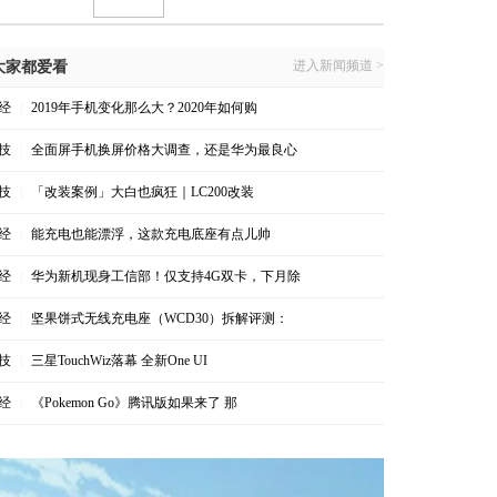
进入新闻频道 >
大家都爱看
经
|
2019年手机变化那么大？2020年如何购
技
|
全面屏手机换屏价格大调查，还是华为最良心
技
|
「改装案例」大白也疯狂｜LC200改装
经
|
能充电也能漂浮，这款充电底座有点儿帅
经
|
华为新机现身工信部！仅支持4G双卡，下月除
经
|
坚果饼式无线充电座（WCD30）拆解评测：
技
|
三星TouchWiz落幕 全新One UI
经
|
《Pokemon Go》腾讯版如果来了 那