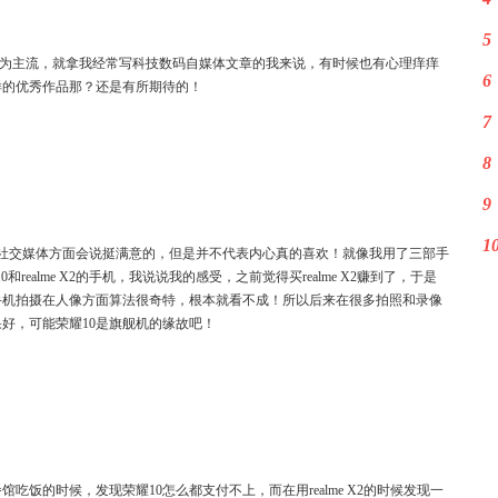
5
G成为主流，就拿我经常写科技数码自媒体文章的我来说，有时候也有心理痒痒
6
样的优秀作品那？还是有所期待的！
7
8
9
1
社交媒体方面会说挺满意的，但是并不代表内心真的喜欢！就像我用了三部手
比荣耀10和realme X2的手机，我说说我的感受，之前觉得买realme X2赚到了，于是
手机拍摄在人像方面算法很奇特，根本就看不成！所以后来在很多拍照和录像
好，可能荣耀10是旗舰机的缘故吧！
吃饭的时候，发现荣耀10怎么都支付不上，而在用realme X2的时候发现一