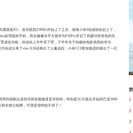
骁龙855，首先联想Z5PRO开始上了之后，接着小米9也就纷纷赶上了，
us处理器的手机；而在摄像水平方面华为P30Pro开启了四摄50倍变焦的先
人像背景虚化功能；你说你上半年买了吧，下半年关于拍摄的电影画风的华为
2月份还出来了vivo X30还推出了人像追踪，小米CC9更加激进的推出了一亿
照再到续航以及快充研发都速度是非快的，特别是5G方面从开始的巴龙5000
1
立和非独立组网，可谓是强悍的不得了！
2
3
4