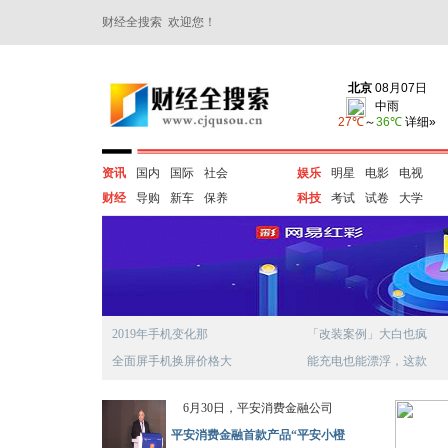
财经全搜索 欢迎您！
资讯
国内
国际
社会
娱乐
明星
电影
电视
财经
导购
新车
保养
科技
考试
试卷
大学
2019年手机变化那
「改装案例」大白也疯
全面屏手机换屏价格大
能充电也能漂浮，这款
6月30日，平安消费金融公司
平安消费金融首款产品“平安小橙