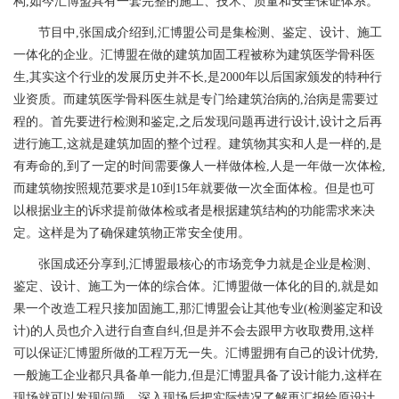
构,如今汇博盟具有一套完整的施工、技术、质量和安全保证体系。
节目中,张国成介绍到,汇博盟公司是集检测、鉴定、设计、施工
一体化的企业。汇博盟在做的建筑加固工程被称为建筑医学骨科医
生,其实这个行业的发展历史并不长,是2000年以后国家颁发的特种行
业资质。而建筑医学骨科医生就是专门给建筑治病的,治病是需要过
程的。首先要进行检测和鉴定,之后发现问题再进行设计,设计之后再
进行施工,这就是建筑加固的整个过程。建筑物其实和人是一样的,是
有寿命的,到了一定的时间需要像人一样做体检,人是一年做一次体检,
而建筑物按照规范要求是10到15年就要做一次全面体检。但是也可
以根据业主的诉求提前做体检或者是根据建筑结构的功能需求来决
定。这样是为了确保建筑物正常安全使用。
张国成还分享到,汇博盟最核心的市场竞争力就是企业是检测、
鉴定、设计、施工为一体的综合体。汇博盟做一体化的目的,就是如
果一个改造工程只接加固施工,那汇博盟会让其他专业(检测鉴定和设
计)的人员也介入进行自查自纠,但是并不会去跟甲方收取费用,这样
可以保证汇博盟所做的工程万无一失。汇博盟拥有自己的设计优势,
一般施工企业都只具备单一能力,但是汇博盟具备了设计能力,这样在
现场就可以发现问题。深入现场后把实际情况了解再汇报给原设计