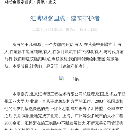
财经全搜索首页
资讯
正文
>
>
汇博盟张国成：建筑守护者
2022-10-31 11:23:06
来源：
阅读：1557
所有的不凡都源于一个梦想的开始,有人,在荒芜中开疆扩土;有
人,在喧嚣中追逐纯粹;有人,在岁月洪流中留下烙印;有人,与时代并肩
前行;我们用建筑雕刻时光,承载梦想;我们用创新绘制蓝图,筑梦远
航。本期节目,让我们一起见证《建筑守护者》。
本期嘉宾,北京汇博盟工程技术有限公司总经理,张国成,毕业于郑
州工业大学,毕业后一直从事建筑结构方面的工作。2003年张国成和
他的朋友们毅然决然的走上创业之路,成功创办了汇博盟。公司成立
之后,先后高质量地完成了北京、上海、广州等众多城市的大小工程
2000余项。汇博盟在施工实践中不断发展壮大,不断完善公司管理机