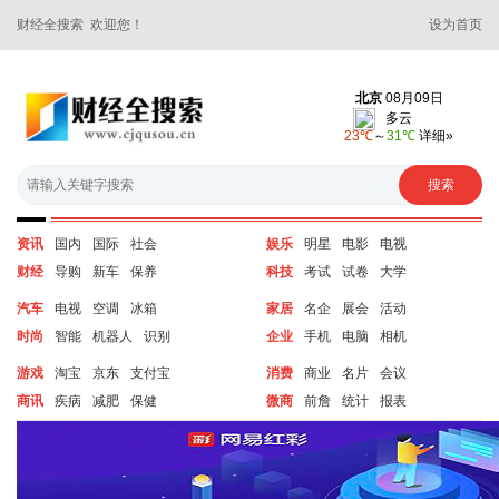
财经全搜索 欢迎您！
设为首页
资讯
国内
国际
社会
娱乐
明星
电影
电视
财经
导购
新车
保养
科技
考试
试卷
大学
汽车
电视
空调
冰箱
家居
名企
展会
活动
时尚
智能
机器人
识别
企业
手机
电脑
相机
游戏
淘宝
京东
支付宝
消费
商业
名片
会议
商讯
疾病
减肥
保健
微商
前詹
统计
报表