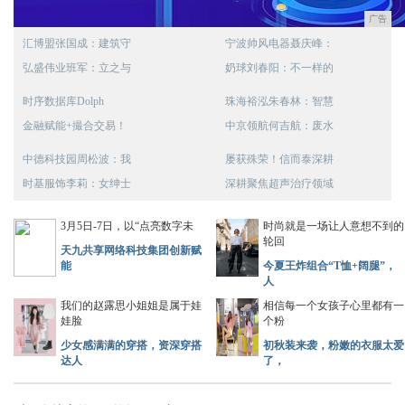
广告
汇博盟张国成：建筑守
宁波帅风电器聂庆峰：
弘盛伟业班军：立之与
奶球刘春阳：不一样的
时序数据库Dolph
珠海裕泓朱春林：智慧
金融赋能+撮合交易！
中京领航何吉航：废水
中德科技园周松波：我
屡获殊荣！信而泰深耕
时基服饰李莉：女绅士
深耕聚焦超声治疗领域
3月5日-7日，以“点亮数字未
时尚就是一场让人意想不到的
轮回
天九共享网络科技集团创新赋
能
今夏王炸组合“T恤+阔腿”，
人
我们的赵露思小姐姐是属于娃
相信每一个女孩子心里都有一
娃脸
个粉
少女感满满的穿搭，资深穿搭
初秋装来袭，粉嫩的衣服太爱
达人
了，