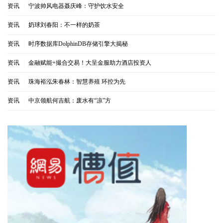
资讯
|
宁波帅风电器聂庆峰：守护饮水安全
资讯
|
奶球刘春阳：不一样的奶茶
资讯
|
时序数据库DolphinDB存储引擎大揭秘
资讯
|
金融赋能+撮合交易！大呈金服助力酒店投资人
资讯
|
珠海裕泓朱春林：智慧养殖 环控为先
资讯
|
中京领航何吉航：废水有“凉”方