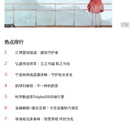
广告
热点排行
1
汇博盟张国成：建筑守护者
2
弘盛伟业班军：立之与诚 取之与信
3
宁波帅风电器聂庆峰：守护饮水安全
4
奶球刘春阳：不一样的奶茶
5
时序数据库DolphinDB存储引擎
6
金融赋能+撮合交易！大呈金服助力酒店
7
珠海裕泓朱春林：智慧养殖 环控为先