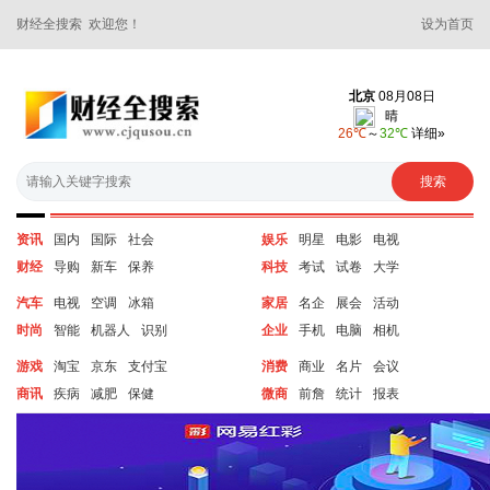
财经全搜索 欢迎您！
设为首页
资讯
国内
国际
社会
娱乐
明星
电影
电视
财经
导购
新车
保养
科技
考试
试卷
大学
汽车
电视
空调
冰箱
家居
名企
展会
活动
时尚
智能
机器人
识别
企业
手机
电脑
相机
游戏
淘宝
京东
支付宝
消费
商业
名片
会议
商讯
疾病
减肥
保健
微商
前詹
统计
报表