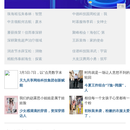
广告
珠海裕泓朱春林：智慧
中德科技园周松波：我
中京领航何吉航：废水
时基服饰李莉：女绅士
屡获殊荣！信而泰深耕
聚峰相会！海创汇·第
深耕聚焦超声治疗领域
王跃装饰：家的使命
润农节水薛宝松：润物
佳谱科技陈泽武：宇宙
精航伟泰郝海生：探索
大友汉腾周小勇：筑牢
3月5日-7日，以“点亮数字未
时尚就是一场让人意想不到的
轮回
天九共享网络科技集团创新赋
能
今夏王炸组合“T恤+阔腿”，
人
我们的赵露思小姐姐是属于娃
相信每一个女孩子心里都有一
娃脸
个粉
少女感满满的穿搭，资深穿搭
初秋装来袭，粉嫩的衣服太爱
达人
了，