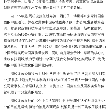
科学院参事。出版了《灵性与理性》等四本关于跨文化管理及企业
战略管理方面的学术专著,在商界和学术界广受尊敬。
自1995年起,周松波担任过奔驰、西门子、博世等10多家跨国集
团的中国顾问。并在欧洲和中国各地创办了数十家公司,业务横跨咨
询、贸易实业和科技平台等领域,涉及卷烟、葡萄酒、新型化建材、
汽车及金融服务业等行业。2016年,在德国海德堡收购了美国空军总
指挥部,打造了以数字经济和生物科技为核心的中德科教园,携手德国
研发机构、工业大学、产业联盟、500 强企业和数百家隐形冠军助力
中国经济实现全面高质量发展。同时,自身聚焦于以中草药为核心的
生物科技领域,致力于通过中草药的现代化和全球化,实现以“和”为代
表的中国传统文化的国际化传播。
周松波曾经历过自主创业,从投行并购走到贸易,从贸易深入到实
业,又从实业游走到资本市场,好像成为了首位外籍人士担任国内上市
公司董事长,在管理独资企业、合资企业、国营企业及国家实业单位
都积累了十分宝贵的经验。
周松波曾在他的《企业兵法管理》书上强调过“人们常常认为企
业的目的是赚钱,但这恰恰是表面现象,利润只是一种工具或手段,利润