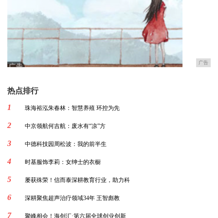
广告
热点排行
1
珠海裕泓朱春林：智慧养殖 环控为先
2
中京领航何吉航：废水有“凉”方
3
中德科技园周松波：我的前半生
4
时基服饰李莉：女绅士的衣橱
5
屡获殊荣！信而泰深耕教育行业，助力科
6
深耕聚焦超声治疗领域34年 王智彪教
7
聚峰相会！海创汇·第六届全球创业创新