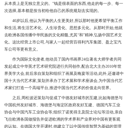
从本质上是无独立意义的。”钱是很表面的东西,他走的每一步、每一
次选择,基本都是按当初给他自己的系统规划去实现的。
40岁以后,他认为平衡的人生更美好,所以那时他更希望平衡工作
和生活,将生活艺术化、人生珍贵化、思想多元化。从那时开始,他就
去欧洲各国传播中华民族的文化精髓,尤其“和”精神,弘扬中国艺术文
化。这比经营上市公司,与家人一起经营百得利汽车集团、盈之宝汽
车公司等更有意义。
作为国际文化使者,他动员了国内书画界24位著名大师学者共同
发起成立中华英才艺术研究院进行共同创作,配合北大主办2010年世
界美学大会,前后亲自策划和组织了画展及晚宴等活动,此外,还邀请中
国十大当代艺术家,策划并承办了艺术展和学术座谈会,为中国当代艺
术家们打造一个高端平台,推进中国当代艺术的价值走向世界。
之后,周松波还策划与促成了中德友好城市的互建,比如海德堡与
中国杭州友好城市、海德堡与海淀区政府友好互建、德国汽车工业
协会与中国汽车工业协会等;组织了诺奖得主及院士论坛等活动,亲自
飞往欧洲各国做报告并促进欧洲的学术界和产业界对中国有更客观
的认知。在德国大学开课时,他建立了以中国传统智慧为基础的管理