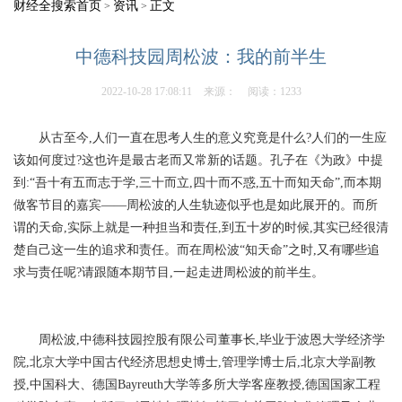
财经全搜索首页
资讯
正文
>
>
中德科技园周松波：我的前半生
2022-10-28 17:08:11
来源：
阅读：1233
从古至今,人们一直在思考人生的意义究竟是什么?人们的一生应
该如何度过?这也许是最古老而又常新的话题。孔子在《为政》中提
到:“吾十有五而志于学,三十而立,四十而不惑,五十而知天命”,而本期
做客节目的嘉宾——周松波的人生轨迹似乎也是如此展开的。而所
谓的天命,实际上就是一种担当和责任,到五十岁的时候,其实已经很清
楚自己这一生的追求和责任。而在周松波“知天命”之时,又有哪些追
求与责任呢?请跟随本期节目,一起走进周松波的前半生。
周松波,中德科技园控股有限公司董事长,毕业于波恩大学经济学
院,北京大学中国古代经济思想史博士,管理学博士后,北京大学副教
授,中国科大、德国Bayreuth大学等多所大学客座教授,德国国家工程