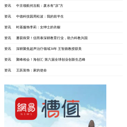
资讯
|
中京领航何吉航：废水有“凉”方
资讯
|
中德科技园周松波：我的前半生
资讯
|
时基服饰李莉：女绅士的衣橱
资讯
|
屡获殊荣！信而泰深耕教育行业，助力科教兴国
资讯
|
深耕聚焦超声治疗领域34年 王智彪教授获美
资讯
|
聚峰相会！海创汇·第六届全球创业创新生态峰
资讯
|
王跃装饰：家的使命