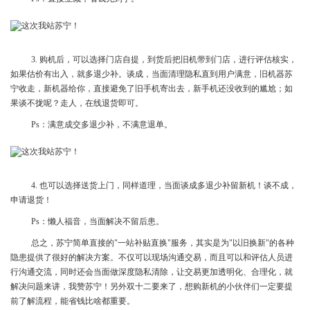
3. 购机后，可以选择门店自提，到货后把旧机带到门店，进行评估核实，
如果估价有出入，就多退少补。谈成，当面清理隐私直到用户满意，旧机器苏
宁收走，新机器给你，直接避免了旧手机寄出去，新手机还没收到的尴尬；如
果谈不拢呢？走人，在线退货即可。
Ps：满意成交多退少补，不满意退单。
4. 也可以选择送货上门，同样道理，当面谈成多退少补留新机！谈不成，
申请退货！
Ps：懒人福音，当面解决不留后患。
总之，苏宁简单直接的"一站补贴直换"服务，其实是为"以旧换新"的各种
隐患提供了很好的解决方案。不仅可以现场沟通交易，而且可以和评估人员进
行沟通交流，同时还会当面做深度隐私清除，让交易更加透明化、合理化，就
解决问题来讲，我赞苏宁！另外双十二要来了，想购新机的小伙伴们一定要提
前了解流程，能省钱比啥都重要。