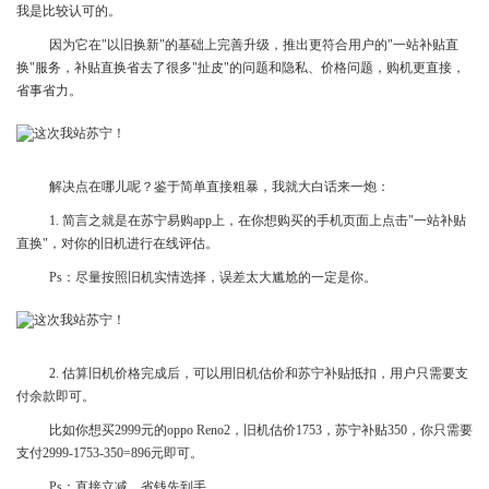
我是比较认可的。
因为它在"以旧换新"的基础上完善升级，推出更符合用户的"一站补贴直
换"服务，补贴直换省去了很多"扯皮"的问题和隐私、价格问题，购机更直接，
省事省力。
解决点在哪儿呢？鉴于简单直接粗暴，我就大白话来一炮：
1. 简言之就是在苏宁易购app上，在你想购买的手机页面上点击"一站补贴
直换"，对你的旧机进行在线评估。
Ps：尽量按照旧机实情选择，误差太大尴尬的一定是你。
2. 估算旧机价格完成后，可以用旧机估价和苏宁补贴抵扣，用户只需要支
付余款即可。
比如你想买2999元的oppo Reno2，旧机估价1753，苏宁补贴350，你只需要
支付2999-1753-350=896元即可。
Ps：直接立减，省钱先到手。