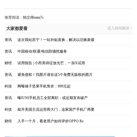
推荐阅读：
拍立得mini7c
进入新闻频道 >
大家都爱看
资讯
|
这次我站苏宁！一站补贴直换，解决以旧换新最
资讯
|
中国移动/联通/电信防骚扰服务
财经
|
试用报告 | 小而美得绽放光芒，一加X试用
资讯
|
避免侵权！找图片请在这5个免费无版权的图片
科技
|
网曝锤子坚果手机售价：899元起
资讯
|
曝IUNI手机员工全部离职：或近期宣布破产
科技
|
敲开美国主流运营商大门，这家国产手机厂商要
财经
|
入手一个月，看老用户如何评价OPPO Re