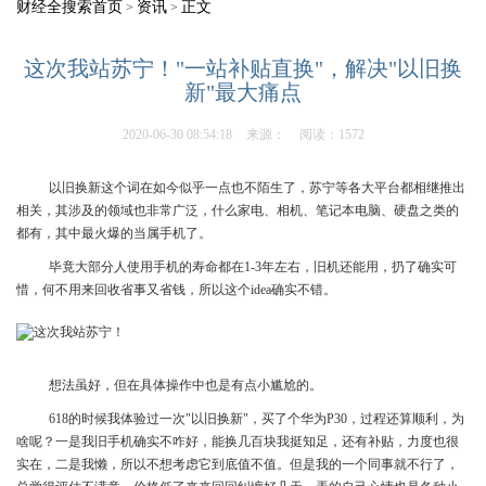
财经全搜索首页
资讯
正文
>
>
这次我站苏宁！"一站补贴直换"，解决"以旧换
新"最大痛点
2020-06-30 08:54:18
来源：
阅读：1572
以旧换新这个词在如今似乎一点也不陌生了，苏宁等各大平台都相继推出
相关，其涉及的领域也非常广泛，什么家电、相机、笔记本电脑、硬盘之类的
都有，其中最火爆的当属手机了。
毕竟大部分人使用手机的寿命都在1-3年左右，旧机还能用，扔了确实可
惜，何不用来回收省事又省钱，所以这个idea确实不错。
想法虽好，但在具体操作中也是有点小尴尬的。
618的时候我体验过一次"以旧换新"，买了个华为P30，过程还算顺利，为
啥呢？一是我旧手机确实不咋好，能换几百块我挺知足，还有补贴，力度也很
实在，二是我懒，所以不想考虑它到底值不值。但是我的一个同事就不行了，