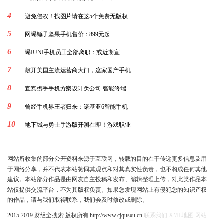
4
避免侵权！找图片请在这5个免费无版权
5
网曝锤子坚果手机售价：899元起
6
曝IUNI手机员工全部离职：或近期宣
7
敲开美国主流运营商大门，这家国产手机
8
宜宾携手手机方案设计类公司 智能终端
9
曾经手机界王者归来：诺基亚6智能手机
10
地下城与勇士手游版开测在即！游戏职业
网站所收集的部分公开资料来源于互联网，转载的目的在于传递更多信息及用
于网络分享，并不代表本站赞同其观点和对其真实性负责，也不构成任何其他
建议。本站部分作品是由网友自主投稿和发布、编辑整理上传，对此类作品本
站仅提供交流平台，不为其版权负责。如果您发现网站上有侵犯您的知识产权
的作品，请与我们取得联系，我们会及时修改或删除。
2015-2019 财经全搜索 版权所有 http://www.cjqusou.cn
联系我们
XML地图
网站