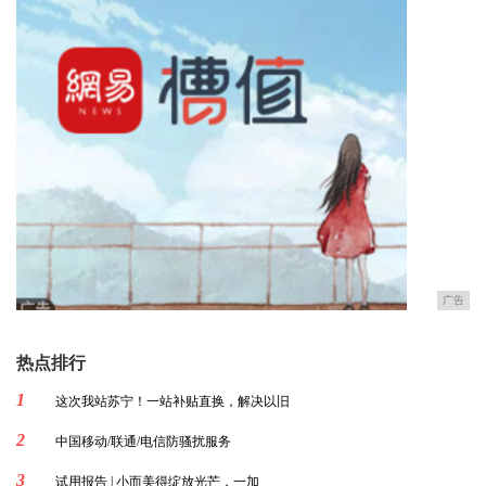
广告
热点排行
1
这次我站苏宁！一站补贴直换，解决以旧
2
中国移动/联通/电信防骚扰服务
3
试用报告 | 小而美得绽放光芒，一加