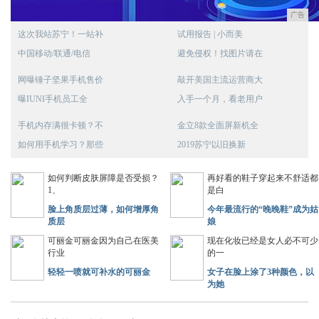
广告
这次我站苏宁！一站补
试用报告 | 小而美
中国移动/联通/电信
避免侵权！找图片请在
网曝锤子坚果手机售价
敲开美国主流运营商大
曝IUNI手机员工全
入手一个月，看老用户
手机内存满很卡顿？不
金立8款全面屏新机全
如何用手机学习？那些
2019苏宁以旧换新
如何判断皮肤屏障是否受损？
再好看的鞋子穿起来不舒适都
1、
是白
脸上角质层过薄，如何增厚角
今年最流行的“晚晚鞋”成为姑
质层
娘
可丽金可丽金因为自己在医美
现在化妆已经是女人必不可少
行业
的一
轻轻一喷就可补水的可丽金
女子在脸上涂了3种颜色，以
为她