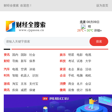
财经全搜索 欢迎您！
设为首页
资讯
国内
国际
社会
娱乐
明星
电影
电视
财经
导购
新车
保养
科技
考试
试卷
大学
汽车
电视
空调
冰箱
家居
名企
展会
活动
时尚
智能
机器人
识别
企业
手机
电脑
相机
游戏
淘宝
京东
支付宝
消费
商业
名片
会议
商讯
疾病
减肥
保健
微商
前詹
统计
报表