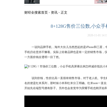
财经全搜索首页
资讯
正文
>
>
8+128G售价三位数,小
2020-11-01 14:1
一说到品牌手机，海外大伙儿当然想起的是iPhone和三星，
手机仍在坚持不懈着。实际上轻奢品牌也是有一定的销售市场，
一方面价钱全透明一目了然。
说到价钱，性价比高一直很有销售市场，对于老人机、学生
名的便是红米系列，那时候小米和红米分工明确。红米note一直全
开始先在端型号拥有影子。另外也会发觉华为荣耀手机也刚开始和R