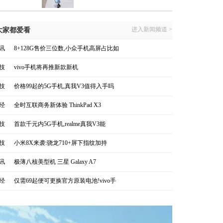
进入新闻频道 >
大家都爱看
讯
|
8+128G售价三位数,小众手机高屏占比如
技
|
vivo手机将再推新款新机
技
|
价格99起的5G手机,真我V3值得入手吗
经
|
全时互联商务新体验 ThinkPad X3
技
|
首款千元内5G手机,realme真我V3能
技
|
小米8X来袭:骁龙710+屏下指纹加持
讯
|
极薄八核美型机 三星 Galaxy A7
经
|
仅需69起便可更换官方原装电池!vivo手