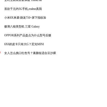
全时互联商务新体验 ThinkPad
首款千元内5G手机,realme真我
小米8X来袭:骁龙710+屏下指纹加
极薄八核美型机 三星 Galaxy
OPPOR系列产品盘点为什么型号后缀
6X6的皮卡只有大G？宏光MINI
0
女人怎么挑口红色号？素颜妆适合豆沙裸