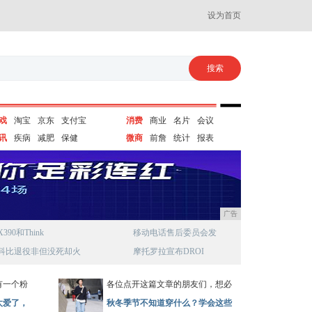
设为首页
戏
淘宝
京东
支付宝
消费
商业
名片
会议
讯
疾病
减肥
保健
微商
前詹
统计
报表
广告
X390和Think
移动电话售后委员会发
科比退役非但没死却火
摩托罗拉宣布DROI
有一个粉
各位点开这篇文章的朋友们，想必
太爱了，
秋冬季节不知道穿什么？学会这些