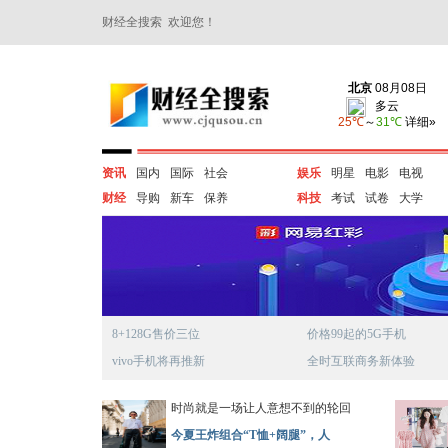
财经全搜索 欢迎您！
资讯
国内
国际
社会
娱乐
明星
电影
电视
财经
导购
新车
保养
科技
考试
试卷
大学
8+128G售价三位
价格99起的5G手机
vivo手机将再推新
全时互联商务新体验
时尚就是一场让人意想不到的轮回
今夏王炸组合“T恤+阔腿”，人