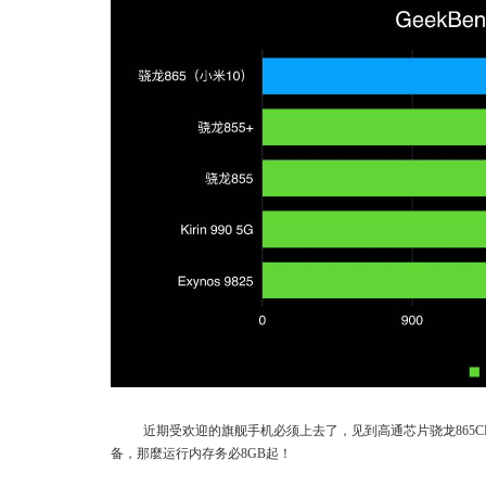
近期受欢迎的旗舰手机必须上去了，见到高通芯片骁龙865C
备，那麼运行内存务必8GB起！