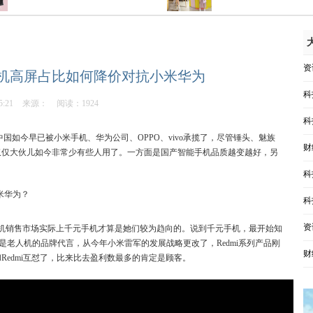
资
众手机高屏占比如何降价对抗小米华为
科
5:21
来源：
阅读：1924
科
中国如今早已被小米手机、华为公司、OPPO、vivo承揽了，尽管锤头、魅族
财
仅仅大伙儿如今非常少有些人用了。一方面是国产智能手机品质越变越好，另
科
科
资
机销售市场实际上千元手机才算是她们较为趋向的。说到千元手机，最开始知
是老人机的品牌代言，从今年小米雷军的发展战略更改了，Redmi系列产品刚
财
edmi互怼了，比来比去盈利数最多的肯定是顾客。