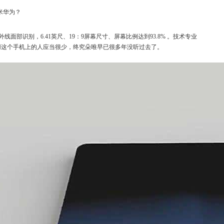
面部识别，6.41英尺、19：9屏幕尺寸、屏幕比例达到93.8% 。技术专业
上用这个手机上的人应当很少，终究朵唯早已很多年没听过去了。