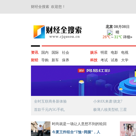
财经全搜索 欢迎您！
资讯
国内
国际
社会
娱乐
明星
电影
电视
财经
导购
新车
保养
科技
考试
试卷
大学
全时互联商务新体验
小米8X来袭:骁龙7
首款千元内5G手机,
极薄八核美型机 三星
时尚就是一场让人意想不到的轮回
今夏王炸组合“T恤+阔腿”，人