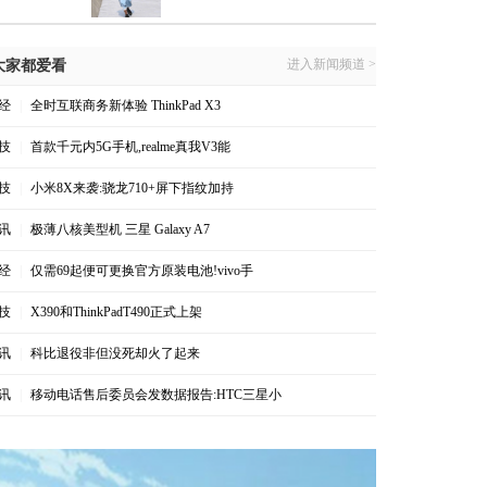
进入新闻频道 >
大家都爱看
经
|
全时互联商务新体验 ThinkPad X3
技
|
首款千元内5G手机,realme真我V3能
技
|
小米8X来袭:骁龙710+屏下指纹加持
讯
|
极薄八核美型机 三星 Galaxy A7
经
|
仅需69起便可更换官方原装电池!vivo手
技
|
X390和ThinkPadT490正式上架
讯
|
科比退役非但没死却火了起来
讯
|
移动电话售后委员会发数据报告:HTC三星小