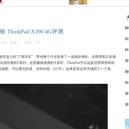
财
hinkPad X390 4G评测
科
05:02
来源：
阅读：770
科
电市场上的“三驾马车”，带动整个行业迎来了一波稳步增长。在商用笔记本领
资
无论是经典的T系列，还是极致便携的X系列，ThinkPad可以说是优秀商用本的
渐成熟，可以预见的是，全时在线（ACPC）必将是笔记本市场的下一个风
财
科
资
资