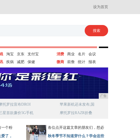
设为首页
戏
淘宝
京东
支付宝
消费
商业
名片
会议
讯
疾病
减肥
保健
微商
前詹
统计
报表
广告
摩托罗拉宣布DROI
苹果新机还未发布,国
三星首款廉价5G手机
摩托罗拉RAZR折叠
有一个粉
各位点开这篇文章的朋友们，想必
太爱了，
秋冬季节不知道穿什么？学会这些