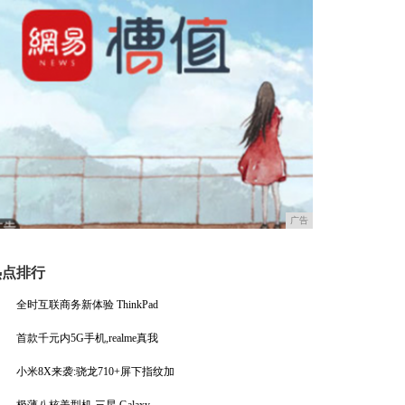
广告
热点排行
全时互联商务新体验 ThinkPad
首款千元内5G手机,realme真我
小米8X来袭:骁龙710+屏下指纹加