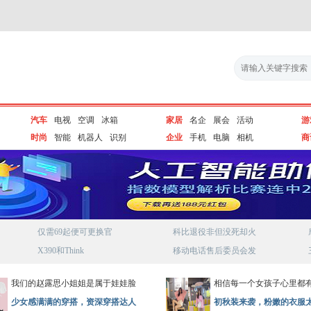
汽车
电视
空调
冰箱
家居
名企
展会
活动
游
时尚
智能
机器人
识别
企业
手机
电脑
相机
商
仅需69起便可更换官
科比退役非但没死却火
X390和Think
移动电话售后委员会发
我们的赵露思小姐姐是属于娃娃脸
相信每一个女孩子心里都
少女感满满的穿搭，资深穿搭达人
初秋装来袭，粉嫩的衣服