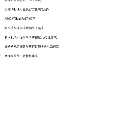
极薄八核美型机 三星 Galaxy
仅需69起便可更换官方原装电池!vi
X390和ThinkPadT490正
科比退役非但没死却火了起来
初入职场不懂时尚？掌握这几点 让你成
娃哈哈祝首届青年三行诗颁奖典礼系列活
0
摩托罗拉又一款新机曝光