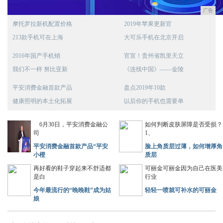
广告
摩托罗拉新机配置价格
2019年苹果更新官
213款手机可在上海
大可乐手机在北京开启
2016年国产手机销
官宣！贵州省凯里天立
我们不一样 努比亚新
《连线中国》——金陵
平安消费金融首款产品
盘点2019年10款
健康照明的本土化拓展
以后你的手机也需要单
6月30日，平安消费金融公
如何判断皮肤屏障是否受损？
司
1、
平安消费金融首款产品“平安
脸上角质层过薄，如何增厚角
小橙
质层
再好看的鞋子穿起来不舒适都
可丽金可丽金因为自己在医美
是白
行业
今年最流行的“晚晚鞋”成为姑
轻轻一喷就可补水的可丽金
娘