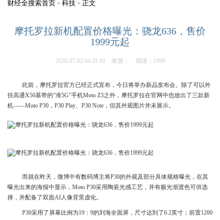
财经全搜索首页
科技
正文
>
>
摩托罗拉新机配置价格曝光：骁龙636，售价
1999元起
2020-07-02 04:31:10
来源：
阅读：1999
此前，摩托罗拉官方已经正式宣布，今日将举办新品发布会。除了可以外
挂高通X50基带的“准5G”手机Moto Z3之外，摩托罗拉在官网中也放出了三款新
机——Moto P30，P30 Play、P30 Note，但其外观图片并未展示。
而就在昨天，微博中有数码博主将P30的外观及部分具体规格曝光，在其
曝光出来的海报中显示，Moto P30采用陶瓷光感工艺，并有极光渐渡色可供选
择，并配备了双面AI人像背景虚化。
P30采用了屏幕比例为19：9的刘海全面屏，尺寸达到了6.2英寸；前置1200