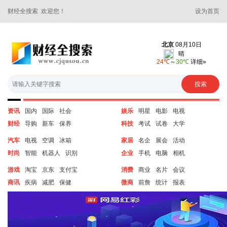
财经全搜索 欢迎您！
设为首页
资讯
国内
国际
社会
娱乐
明星
电影
电视
财经
导购
新车
保养
科技
考试
试卷
大学
汽车
电视
空调
冰箱
家居
名企
展会
活动
时尚
智能
机器人
识别
企业
手机
电脑
相机
游戏
淘宝
京东
支付宝
消费
商业
名片
会议
商讯
疾病
减肥
保健
微商
前詹
统计
报表