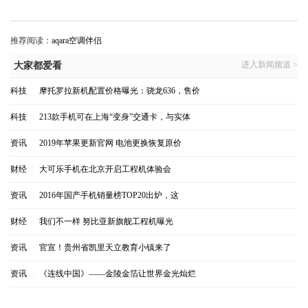
推荐阅读：
aqara空调伴侣
进入新闻频道 >
大家都爱看
科技
|
摩托罗拉新机配置价格曝光：骁龙636，售价
科技
|
213款手机可在上海“变身”交通卡，与实体
资讯
|
2019年苹果更新官网 电池更换恢复原价
财经
|
大可乐手机在北京开启工程机体验会
资讯
|
2016年国产手机销量榜TOP20出炉，这
财经
|
我们不一样 努比亚新旗舰工程机曝光
资讯
|
官宣！贵州省凯里天立教育小镇来了
资讯
|
《连线中国》——金陵金箔让世界金光灿烂