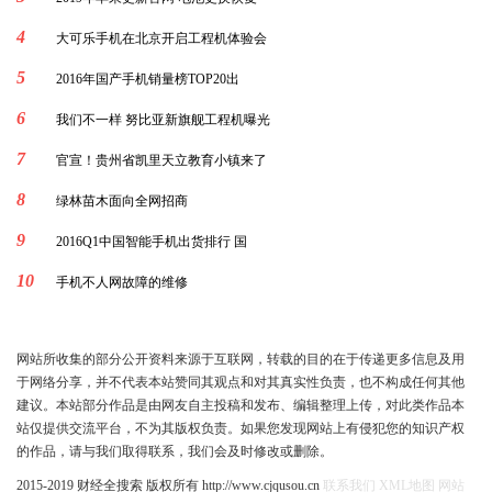
4
大可乐手机在北京开启工程机体验会
5
2016年国产手机销量榜TOP20出
6
我们不一样 努比亚新旗舰工程机曝光
7
官宣！贵州省凯里天立教育小镇来了
8
绿林苗木面向全网招商
9
2016Q1中国智能手机出货排行 国
10
手机不人网故障的维修
网站所收集的部分公开资料来源于互联网，转载的目的在于传递更多信息及用
于网络分享，并不代表本站赞同其观点和对其真实性负责，也不构成任何其他
建议。本站部分作品是由网友自主投稿和发布、编辑整理上传，对此类作品本
站仅提供交流平台，不为其版权负责。如果您发现网站上有侵犯您的知识产权
的作品，请与我们取得联系，我们会及时修改或删除。
2015-2019 财经全搜索 版权所有 http://www.cjqusou.cn
联系我们
XML地图
网站