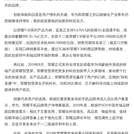
升的品牌。
创新体验和品质是用户增长的关键。华为和荣耀之所以能够在产业寒冬仍
然能够保持增长，靠的就是硬核的创新和科技实力。
以荣耀V30系列产品为例，是真正支持SA/NSA的双模5G全国通手机，搭
载自研麒麟990 5G SoC芯片。在双十二斩荣耀V30获全平台3000-5000价位段手
机销量冠军，在国内安卓机4000-5000价位段，销售同期排名前三（截至12月数
据），实现口碑销量双丰收。通过5G标杆荣耀V30积攒品牌势能，持续爆发，
因此也获得中高端品牌市场的青睐，逐步占领价值高地。
再比如，2019年8月，荣耀正式发布全球首款搭载华为鸿蒙操作系统的终
端产品荣耀智慧屏。荣耀智慧屏把更多的科技创新带入大屏领域，推动整个行
业的加速演进。在产品品质上，荣耀智慧屏也赢得了用户的口碑。近期的“拆机
直播”中，荣耀智慧屏在开机时长、功耗对比测试、芯片解码等功能上持续获得
媒体和用户肯定。
销量代表用户的选择。根据巨量算数发布的手机品牌净流入流出用户量显
示，华为、荣耀手机品牌用户净增量最高。2019年底，根据IPSOS中国市场品牌
跟踪数据显示：相比于主要友商，荣耀在科技领先、高品质、物超所值、值得
信赖等核心品牌形象上处于领先位置；荣耀品牌在年轻、潮流属性上提升较
快，且提升更多来自于一二线城市和年轻人群。
此外，在海外市场，2019年荣耀聚焦海外重点国家和地区，可穿戴设备同