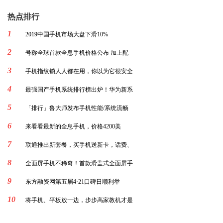
热点排行
1
2019中国手机市场大盘下滑10%
2
号称全球首款全息手机价格公布 加上配
3
手机指纹锁人人都在用，你以为它很安全
4
最强国产手机系统排行榜出炉！华为新系
5
「排行」鲁大师发布手机性能/系统流畅
6
来看看最新的全息手机，价格4200美
7
联通推出新套餐，买手机送新卡，话费、
8
全面屏手机不稀奇！首款滑盖式全面屏手
9
东方融资网第五届4·21口碑日顺利举
10
将手机、平板放一边，步步高家教机才是