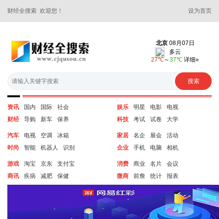
财经全搜索 欢迎您！
设为首页
资讯
国内
国际
社会
娱乐
明星
电影
电视
财经
导购
新车
保养
科技
考试
试卷
大学
汽车
电视
空调
冰箱
家居
名企
展会
活动
时尚
智能
机器人
识别
企业
手机
电脑
相机
游戏
淘宝
京东
支付宝
消费
商业
名片
会议
商讯
疾病
减肥
保健
微商
前詹
统计
报表