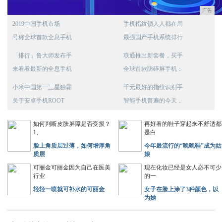
广告
2019中国手机市场
手机指纹锁人人都在用
号称全球首款全息手机
最强国产手机系统排行
「排行」鲁大师发布手
联通推出新套餐，买手
来看看最新的全息手机
全球首款防碎屏手机：
小米中国第一三星独霸
千元最好的指纹识别手
关于安卓手机ROOT
智能手机普遍的今天，
如何判断皮肤屏障是否受损？
再好看的鞋子穿起来不舒适都
1、
是白
脸上角质层过薄，如何增厚角
今年最流行的“晚晚鞋”成为姑
质层
娘
可丽金可丽金因为自己在医美
现在化妆已经是女人必不可少
行业
的一
轻轻一喷就可补水的可丽金
女子在脸上涂了3种颜色，以
为她