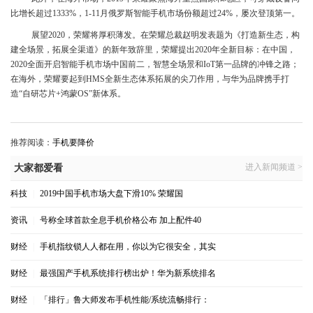
比增长超过1333%，1-11月俄罗斯智能手机市场份额超过24%，屡次登顶第一。
展望2020，荣耀将厚积薄发。在荣耀总裁赵明发表题为《打造新生态，构
建全场景，拓展全渠道》的新年致辞里，荣耀提出2020年全新目标：在中国，
2020全面开启智能手机市场中国前二，智慧全场景和IoT第一品牌的冲锋之路；
在海外，荣耀要起到HMS全新生态体系拓展的尖刀作用，与华为品牌携手打
造“自研芯片+鸿蒙OS”新体系。
推荐阅读：
手机要降价
进入新闻频道 >
大家都爱看
科技
|
2019中国手机市场大盘下滑10% 荣耀国
资讯
|
号称全球首款全息手机价格公布 加上配件40
财经
|
手机指纹锁人人都在用，你以为它很安全，其实
财经
|
最强国产手机系统排行榜出炉！华为新系统排名
财经
|
「排行」鲁大师发布手机性能/系统流畅排行：