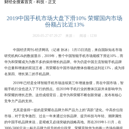
财经全搜索首页
科技
正文
>
>
2019中国手机市场大盘下滑10% 荣耀国内市场
份额占比近13%
2020-05-27 07:29:27
来源：
阅读：1230
中国经济周刊-经济网讯 （记者 孙冰） 1月15日消息，来自国际知名市场
研究机构Gfk的数据显示，2019年，整个中国智能手机市场规模下滑近10%，而
华为和荣耀成为为数不多的保持增长的品牌。华为仍是中国主流智能手机品牌
中总量和增速的双冠王者，而荣耀在中国市场的整体份额也达到近13%，成为排
名第四、增长第二的手机品牌。
2019年已经是全球智能手机市场连续第三年增速放缓，而在中国市场，智
能手机行业也进入了下行的拐点。但2019年手机行业的整体沉寂并未影响华为
和荣耀的增长态势。这些成绩背后，是华为和荣耀不断创新突破，发布有核心
竞争力产品的支持。
尤其是值得一提的是荣耀在品牌力和产品力上的“高阶”进化。中高价位段
市场，对于竞争激烈、过去一年来通过分拆品牌、提升科技与年轻、潮牌属性
的中国手机品牌来说，是艰难又必须突破的战略高地。而在2019年1-11月，在
3000-5000元这一标志品牌力提升的价位段里，荣耀是除华为外唯一市场份额提