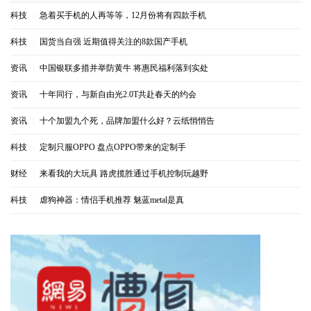
科技
|
急着买手机的人再等等，12月份将有四款手机
科技
|
国货当自强 近期值得关注的8款国产手机
资讯
|
中国银联多措并举防黄牛 将惠民福利落到实处
资讯
|
十年同行，与新自由光2.0T共赴春天的约会
资讯
|
十个加盟九个死，品牌加盟什么好？云纸悄悄告
科技
|
定制只服OPPO 盘点OPPO带来的定制手
财经
|
来看我的大玩具 路虎揽胜通过手机控制玩越野
科技
|
虐狗神器：情侣手机推荐 魅蓝metal是真