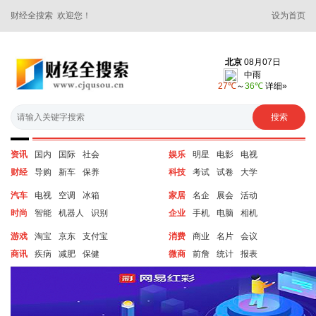
财经全搜索 欢迎您！
设为首页
资讯
国内
国际
社会
娱乐
明星
电影
电视
财经
导购
新车
保养
科技
考试
试卷
大学
汽车
电视
空调
冰箱
家居
名企
展会
活动
时尚
智能
机器人
识别
企业
手机
电脑
相机
游戏
淘宝
京东
支付宝
消费
商业
名片
会议
商讯
疾病
减肥
保健
微商
前詹
统计
报表