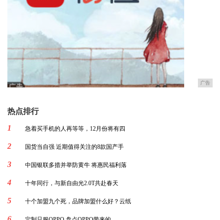
广告
热点排行
1
急着买手机的人再等等，12月份将有四
2
国货当自强 近期值得关注的8款国产手
3
中国银联多措并举防黄牛 将惠民福利落
4
十年同行，与新自由光2.0T共赴春天
5
十个加盟九个死，品牌加盟什么好？云纸
6
定制只服OPPO 盘点OPPO带来的