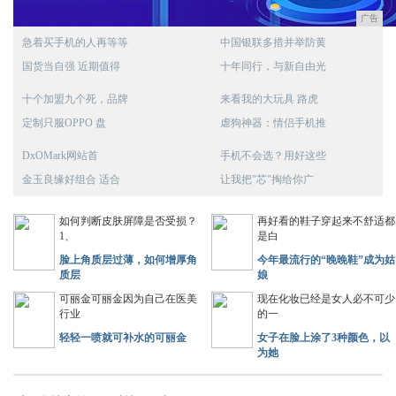
广告
急着买手机的人再等等
中国银联多措并举防黄
国货当自强 近期值得
十年同行，与新自由光
十个加盟九个死，品牌
来看我的大玩具 路虎
定制只服OPPO 盘
虐狗神器：情侣手机推
DxOMark网站首
手机不会选？用好这些
金玉良缘好组合 适合
让我把"芯"掏给你广
如何判断皮肤屏障是否受损？
再好看的鞋子穿起来不舒适都
1、
是白
脸上角质层过薄，如何增厚角
今年最流行的“晚晚鞋”成为姑
质层
娘
可丽金可丽金因为自己在医美
现在化妆已经是女人必不可少
行业
的一
轻轻一喷就可补水的可丽金
女子在脸上涂了3种颜色，以
为她