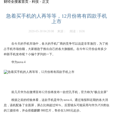
财经全搜索首页
科技
正文
>
>
急着买手机的人再等等，12月份将有四款手机
上市
2020-05-30 04:20:08
来源：
阅读：1636
在今天的手机市场中，各大的手机厂商的竞争可以说是非常激烈，为了抢
占手机市场份额，大家都急于推出自己的各大旗舰机。在今年12月份会有多少
种新手机发布呢？小编个罗列的一下。
华为nova 4
前几天华为在微博宣布12月份将发布一款挖孔手机，官方称为“极点全屏”
根据之前的经验来看，这款手机是华为 nova 4。通过海报和近期的各大消
息，该机配备了全面屏，屏占比例超过90％。后置镜头可能采用与华为 P20类似
的三摄排布，并会搭载麒麟 980芯片，售价在3,000元起步。