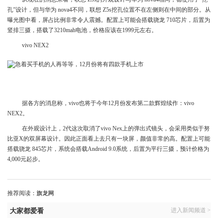
孔”设计，但与华为 nova4不同，联想 Z5s挖孔位置不在左侧则在中间的部分。从
曝光图中看，屏占比例非常令人震撼。配置上可能会搭载骁龙 710芯片，后置为
竖排三摄，搭载了3210mah电池，价格应该在1999元左右。
vivo NEX2
据各方的消息称，vivo也将于今年12月份发布第二款辉煌续作：vivo
NEX2。
在外观设计上，2代这次取消了vivo Nex上的弹出式镜头，会采用类似于努
比亚X的双屏幕设计。因此正面看上去只有一块屏，颜值非常的高。配置上可能
搭载骁龙 845芯片，系统会搭载Android 9.0系统，后置为平行三摄，预计价格为
4,000元起步。
推荐阅读：
旗龙网
进入新闻频道 >
大家都爱看