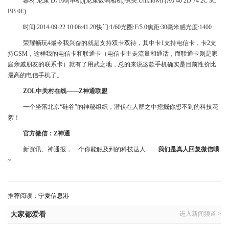
器材:尼康 D7100(单机)[尼康数码相机]镜头:Unknown (A0 40 2D 74 2C 3C
BB 0E)
时间:2014-09-22 10:06:41.20快门:1/60光圈:F/5.0焦距:30毫米感光度:1400
荣耀畅玩4最令我兴奋的就是支持双卡双待，其中卡1支持电信卡，卡2支
持GSM，这样我的电信卡和联通卡（电信卡主走流量和通话，而联通卡则是家
庭亲戚朋友的联系卡）就有了用武之地，总的来说这款手机确实是目前性价比
最高的电信手机了。
ZOL中关村在线——Z神通联盟
一个坐落北京“硅谷”的神秘组织，潜伏在人群之中挖掘你想不到的科技花
絮！
官方微信：Z神通
新资讯、神通报，一个你能触及到的科技达人——
我们是真人回复微信哦
~
推荐阅读：
宁夏信息港
进入新闻频道 >
大家都爱看