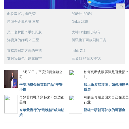
广告
64位双4G，华为荣
800W+1300W
超薄全金属机身 三星
Nokia 2720
又一老牌国产手机死灰
大神F1性价比高吗
洋货真的好吗？ 三星
腾讯旗下两款刷机工具
直指高端新方向的开拓
nubia Z11
支付宝钱包可以充值宁
三叉戟 酷派大神/大
6月30日，平安消费金融公
如何判断皮肤屏障是否受损？
司
1、
平安消费金融首款产品“平安
脸上角质层过薄，如何增厚角
小橙
质层
再好看的鞋子穿起来不舒适都
可丽金可丽金因为自己在医美
是白
行业
今年最流行的“晚晚鞋”成为姑
轻轻一喷就可补水的可丽金
娘