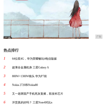
广告
热点排行
1
64位双4G，华为荣耀畅玩4电信版媒
2
超薄全金属机身 三星Galaxy A
3
800W+1300W镜头 华为P7前
4
Nokia 2720和Nokia80
5
又一老牌国产手机死灰复燃，联发科芯片
6
洋货真的好吗？ 三星Note4对比n