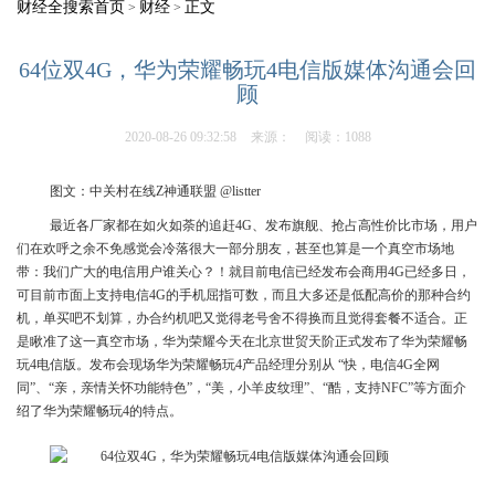
财经全搜索首页
财经
正文
>
>
64位双4G，华为荣耀畅玩4电信版媒体沟通会回
顾
2020-08-26 09:32:58
来源：
阅读：1088
图文：中关村在线Z神通联盟 @listter
最近各厂家都在如火如荼的追赶4G、发布旗舰、抢占高性价比市场，用户
们在欢呼之余不免感觉会冷落很大一部分朋友，甚至也算是一个真空市场地
带：我们广大的电信用户谁关心？！就目前电信已经发布会商用4G已经多日，
可目前市面上支持电信4G的手机屈指可数，而且大多还是低配高价的那种合约
机，单买吧不划算，办合约机吧又觉得老号舍不得换而且觉得套餐不适合。正
是瞅准了这一真空市场，华为荣耀今天在北京世贸天阶正式发布了华为荣耀畅
玩4电信版。发布会现场华为荣耀畅玩4产品经理分别从 “快，电信4G全网
同”、“亲，亲情关怀功能特色”，“美，小羊皮纹理”、“酷，支持NFC”等方面介
绍了华为荣耀畅玩4的特点。