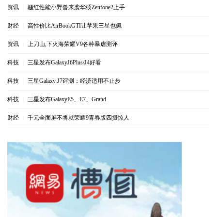
资讯
|
骚红性能小野兽来袭华硕Zenfone2上手
财经
|
高性价比AirBookGTI让苹果三星也佩
资讯
|
上刀山,下火海荣耀V9各种暴虐测评
科技
|
三星发布GalaxyJ6Plus/J4好看
科技
|
三星Galaxy J7评测：经济适用不止步
科技
|
三星发布GalaxyE5、E7、Grand
财经
|
千元全面屏不将就荣耀9青春版四摄惊人