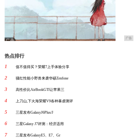
广告
热点排行
1
值不值得买？荣耀7上手体验分享
2
骚红性能小野兽来袭华硕Zenfone
3
高性价比AirBookGTI让苹果三
4
上刀山,下火海荣耀V9各种暴虐测评
5
三星发布GalaxyJ6Plus/J
6
三星Galaxy J7评测：经济适用
7
三星发布GalaxyE5、E7、Gr