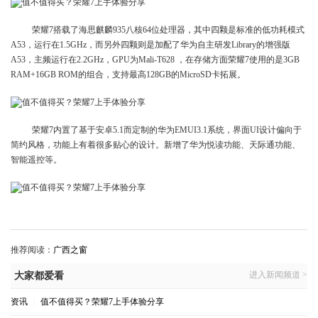
荣耀7搭载了海思麒麟935八核64位处理器，其中四颗是标准的低功耗模式
A53，运行在1.5GHz，而另外四颗则是加配了华为自主研发Library的增强版
A53，主频运行在2.2GHz，GPU为Mali-T628 ，在存储方面荣耀7使用的是3GB
RAM+16GB ROM的组合，支持最高128GB的MicroSD卡拓展。
荣耀7内置了基于安卓5.1而定制的华为EMUI3.1系统，界面UI设计偏向于
简约风格，功能上有着很多贴心的设计。新增了华为悦读功能、天际通功能、
智能遥控等。
推荐阅读：
广西之窗
进入新闻频道 >
大家都爱看
资讯
|
值不值得买？荣耀7上手体验分享