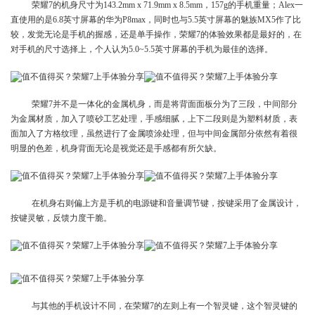
荣耀7的机身尺寸为143.2mm x 71.9mm x 8.5mm，157g的手机重量；Alex一
直使用的是6.8英寸屏幕的华为P8max，同时也与5.5英寸屏幕的魅族MX5作了比
较，发觉无论是手机的握感，还是单手操作，荣耀7的体验效果都是最好的，在
对手机的尺寸选择上，个人认为5.0~5.5英寸屏幕的手机为最佳的选择。
荣耀7并不是一体化的金属机身，而是将背面面板分为了三段，中间部分
为金属材质，加入了喷砂工艺处理，手感细腻，上下二段则是为塑料材质，表
面加入了方格纹理，虽然进行了金属喷涂处理，但与中间金属部分依然有着很
明显的色差，机身背面无论是视觉还是手感都有所欠缺。
在机身右则偏上方是手机的电源键和音量调节键，按键采用了金属设计，
按键灵敏，反馈力度干脆。
与其他的手机设计不同，在荣耀7的左则上有一个智灵键，这个智灵键的