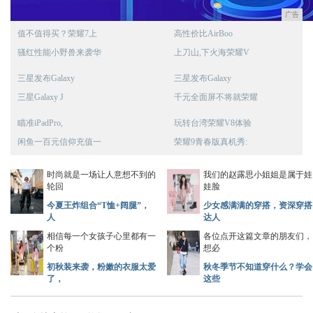
广告
值不值得买？荣耀7上
高性价比AirBoo
骚红性能小野兽来袭华
上刀山,下火海荣耀V
三星发布Galaxy
三星发布Galaxy
三星Galaxy J
千元全面屏不将就荣耀
瞄准iPadPro,
玩转台湾荣耀V8体验
闲鱼一百元信仰充值一
荣耀9青春版真机秀:
时尚就是一场让人意想不到的
我们的赵露思小姐姐是属于娃
轮回
娃脸
今夏王炸组合“T恤+阔腿”，
少女感满满的穿搭，资深穿搭
人
达人
相信每一个女孩子心里都有一
各位点开这篇文章的朋友们，
个粉
想必
初秋装来袭，粉嫩的衣服太爱
秋冬季节不知道穿什么？学会
了，
这些