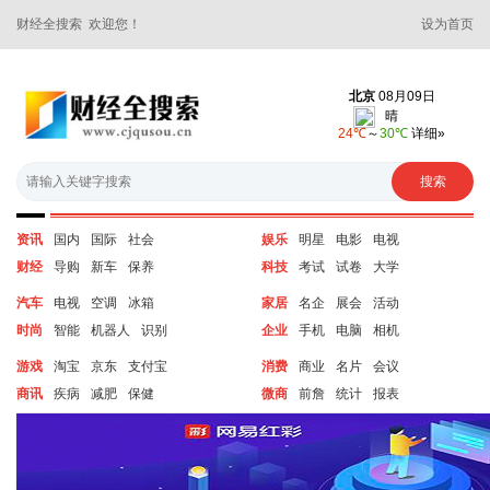
财经全搜索 欢迎您！
设为首页
资讯
国内
国际
社会
娱乐
明星
电影
电视
财经
导购
新车
保养
科技
考试
试卷
大学
汽车
电视
空调
冰箱
家居
名企
展会
活动
时尚
智能
机器人
识别
企业
手机
电脑
相机
游戏
淘宝
京东
支付宝
消费
商业
名片
会议
商讯
疾病
减肥
保健
微商
前詹
统计
报表