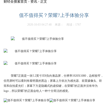
财经全搜索首页
资讯
正文
>
>
值不值得买？荣耀7上手体验分享
2020-10-03 04:27:48
来源：
阅读：1767
荣耀7正面是一块5.2英寸JDI负向液晶屏，分辨率1920X1080，边框较窄，
但亮屏时可以看到有着明显的黑边；屏幕上方依次为感光器、前置摄像头、听
筒和自拍柔光灯；屏幕下方是隐藏式的虚拟键，在荣耀7的正面并没有华为
logo，所以荣耀7的正面会给人一种十分简洁的感觉。