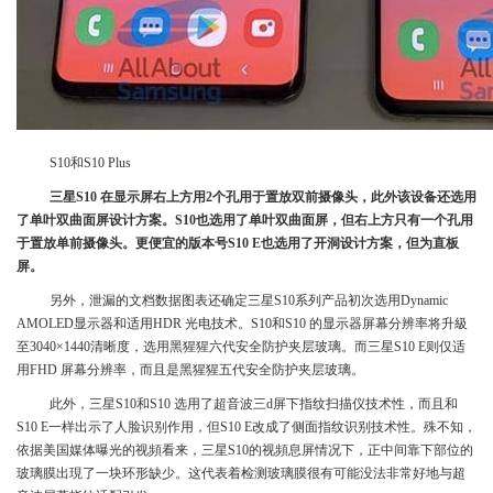
S10和S10 Plus
三星S10 在显示屏右上方用2个孔用于置放双前摄像头，此外该设备还选用
了单叶双曲面屏设计方案。S10也选用了单叶双曲面屏，但右上方只有一个孔用
于置放单前摄像头。更便宜的版本号S10 E也选用了开洞设计方案，但为直板
屏。
另外，泄漏的文档数据图表还确定三星S10系列产品初次选用Dynamic
AMOLED显示器和适用HDR 光电技术。S10和S10 的显示器屏幕分辨率将升級
至3040×1440清晰度，选用黑猩猩六代安全防护夹层玻璃。而三星S10 E则仅适
用FHD 屏幕分辨率，而且是黑猩猩五代安全防护夹层玻璃。
此外，三星S10和S10 选用了超音波三d屏下指纹扫描仪技术性，而且和
S10 E一样出示了人脸识别作用，但S10 E改成了侧面指纹识别技术性。殊不知，
依据美国媒体曝光的视頻看来，三星S10的视頻息屏情况下，正中间靠下部位的
玻璃膜出現了一块环形缺少。这代表着检测玻璃膜很有可能没法非常好地与超