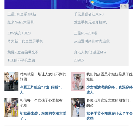
广告
三星S10全系3款新
千元最强者红米Not
红米Note5太经典
魅族手机无法开机时,
33W快充+5020
三星Note20+曝
华为新一代全面屏手机
从追逐时尚到时尚追我
荣耀7i邀请函曝光不
真老人机!诺基亚MW
TCL的不平凡之路:
2020.5
时尚就是一场让人意想不到的
我们的赵露思小姐姐是属于娃
轮回
娃脸
今夏王炸组合“T恤+阔腿”，
少女感满满的穿搭，资深穿搭
人
达人
相信每一个女孩子心里都有一
各位点开这篇文章的朋友们，
个粉
想必
初秋装来袭，粉嫩的衣服太爱
秋冬季节不知道穿什么？学会
了，
这些