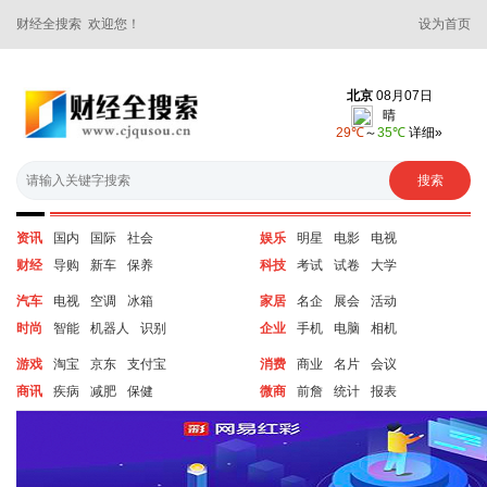
财经全搜索 欢迎您！
设为首页
资讯
国内
国际
社会
娱乐
明星
电影
电视
财经
导购
新车
保养
科技
考试
试卷
大学
汽车
电视
空调
冰箱
家居
名企
展会
活动
时尚
智能
机器人
识别
企业
手机
电脑
相机
游戏
淘宝
京东
支付宝
消费
商业
名片
会议
商讯
疾病
减肥
保健
微商
前詹
统计
报表