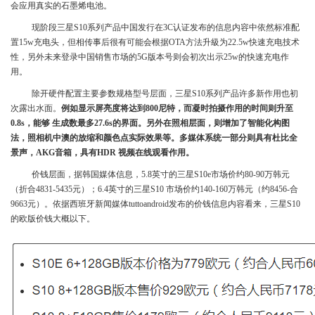
会应用真实的石墨烯电池。
现阶段三星S10系列产品中国发行在3C认证发布的信息内容中依然标准配
置15w充电头，但相传事后很有可能会根据OTA方法升級为22.5w快速充电技术
性，另外未来登录中国销售市场的5G版本号则会初次出示25w的快速充电作
用。
除开硬件配置主要参数规格型号层面，三星S10系列产品许多新作用也初
次露出水面。
例如显示屏亮度将达到800尼特，而凝时拍摄作用的时间则升至
0.8s，能够 生成数最多27.6s的界面。另外在照相层面，则增加了智能化构图
法，照相机中澳的放缩和颜色点实际效果等。多媒体系统一部分则具有杜比全
景声，AKG音箱，具有HDR 视频在线观看作用。
价钱层面，据韩国媒体信息，5.8英寸的三星S10e市场价约80-90万韩元
（折合4831-5435元）；6.4英寸的三星S10 市场价约140-160万韩元（约8456-合
9663元）。依据西班牙新闻媒体tuttoandroid发布的价钱信息内容看来，三星S10
的欧版价钱大概以下。