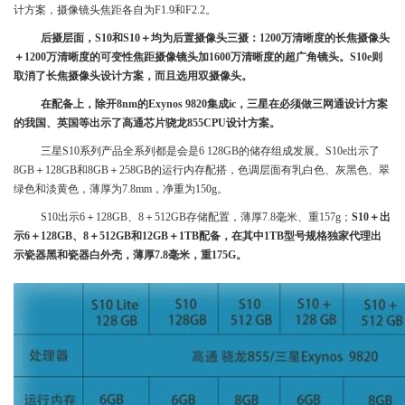
计方案，摄像镜头焦距各自为F1.9和F2.2。
后摄层面，S10和S10＋均为后置摄像头三摄：1200万清晰度的长焦摄像头
＋1200万清晰度的可变性焦距摄像镜头加1600万清晰度的超广角镜头。S10e则
取消了长焦摄像头设计方案，而且选用双摄像头。
在配备上，除开8nm的Exynos 9820集成ic，三星在必须做三网通设计方案
的我国、英国等出示了高通芯片骁龙855CPU设计方案。
三星S10系列产品全系列都是会是6 128GB的储存组成发展。S10e出示了
8GB＋128GB和8GB＋258GB的运行内存配搭，色调层面有乳白色、灰黑色、翠
绿色和淡黄色，薄厚为7.8mm，净重为150g。
S10出示6＋128GB、8＋512GB存储配置，薄厚7.8毫米、重157g；
S10＋出
示6＋128GB、8＋512GB和12GB＋1TB配备，在其中1TB型号规格独家代理出
示瓷器黑和瓷器白外壳，薄厚7.8毫米，重175G。