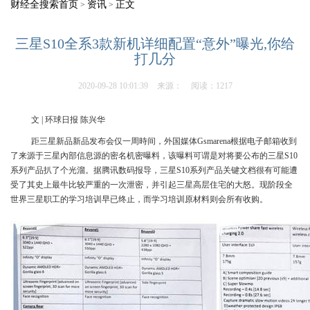
财经全搜索首页
资讯
正文
>
>
三星S10全系3款新机详细配置“意外”曝光,你给
打几分
2020-09-28 10:01:39
来源：
阅读：1217
文 | 环球日报 陈兴华
距三星新品新品发布会仅一周時间，外国媒体Gsmarena根据电子邮箱收到
了来源于三星內部信息源的密名机密曝料，该曝料可谓是对将要公布的三星S10
系列产品扒了个光溜。据腾讯数码报导，三星S10系列产品关键文档很有可能遭
受了其史上最牛比较严重的一次泄密，并引起三星高层住宅的大怒。现阶段全
世界三星职工的学习培训早已终止，而学习培训原材料则会所有收购。