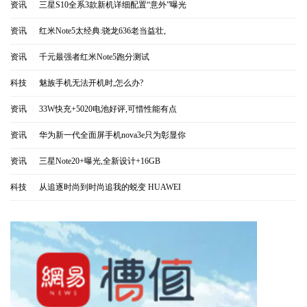
资讯
|
三星S10全系3款新机详细配置“意外”曝光
资讯
|
红米Note5太经典:骁龙636老当益壮,
资讯
|
千元最强者红米Note5跑分测试
科技
|
魅族手机无法开机时,怎么办?
资讯
|
33W快充+5020电池好评,可惜性能有点
资讯
|
华为新一代全面屏手机nova3e只为彰显你
资讯
|
三星Note20+曝光,全新设计+16GB
科技
|
从追逐时尚到时尚追我的蜕变 HUAWEI