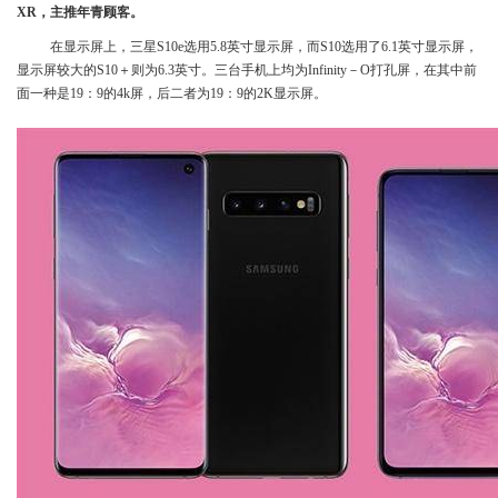
XR，主推年青顾客。
在显示屏上，三星S10e选用5.8英寸显示屏，而S10选用了6.1英寸显示屏，
显示屏较大的S10＋则为6.3英寸。三台手机上均为Infinity－O打孔屏，在其中前
面一种是19：9的4k屏，后二者为19：9的2K显示屏。