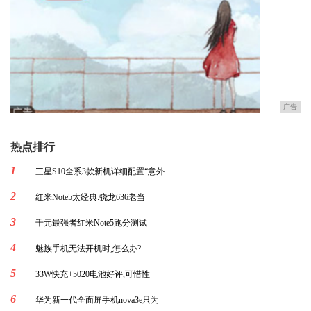
广告
热点排行
1
三星S10全系3款新机详细配置“意外
2
红米Note5太经典:骁龙636老当
3
千元最强者红米Note5跑分测试
4
魅族手机无法开机时,怎么办?
5
33W快充+5020电池好评,可惜性
6
华为新一代全面屏手机nova3e只为